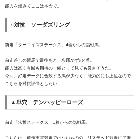
能力を鑑みてここは本命で。
○対抗 ソーダズリング
前走「ターコイズステークス」4着からの臨戦馬。
前走差しの競馬で最後あと一歩届かずの4着。
能力は高く今回も期待の一頭として見ても良さそうだ。
今回、好走データに合致する馬が少なく、能力的にも上位なので
こちらを対抗評価としたい。
▲単穴 テンハッピーローズ
前走「朱鷺ステークス」1着からの臨戦馬。
こちらは、前走重賞競走ではないものの、リステッド競走にて素