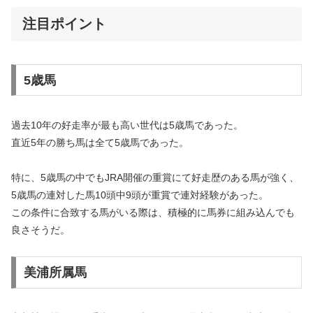
注目ポイント
5歳馬
過去10年の好走率が最も高い世代は5歳馬であった。
直近5年の勝ち馬は全て5歳馬であった。
特に、5歳馬の中でもJRA開催の重賞にて好走歴のある馬が強く、
5歳馬の連対した馬10頭中9頭が重賞で連対経験があった。
この条件に合致する馬がいる際は、積極的に馬券に組み込んでも
良さそうだ。
美浦所属馬