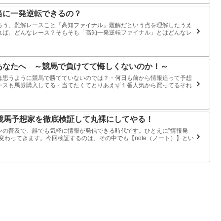
当に一発逆転できるの？
ろう、難解レースこと『高知ファイナル』難解だという点を理解したうえ
れば。どんなレース？そもそも「高知一発逆転ファイナル」とはどんなレ
あなたへ ～競馬で負けてて悔しくないのか！～
は思うように競馬で勝てていないのでは？・何日も前から情報追って予想
ースも馬券購入してる・当てたくてとりあえず１番人気から買ってるそれ
る競馬予想家を徹底検証して丸裸にしてやる！
ンの普及で、誰でも気軽に情報が発信できる時代です。ひとえに”情報発
変わってきます。今回検証するのは、その中でも【note（ノート）】とい