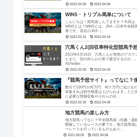
2022.04.05
2022.04.06
WIN5・トリプル馬単について
こんにちは！競馬楽しんでますか？今回は、
WIN5とは？WIN5とは、JRA（日本中
券です。現在のJRA（…
2022.03.31
2022.04.18
穴馬くん2(回収率特化型競馬予
2023年4月16日、穴馬くんが突然のア
たまた、別の何らかの形で復活するのか…。
AI)Twitter…
2022.03.30
2023.04.20
『競馬予想サイト』ってなに？
数分で100円が何万円、何十万円に化ける
収集すれば的中精度は上げられます。ただ
に必要な情報収集やそれらの分…
2022.03.30
2022.04.06
地方競馬の楽しみ方
地方競馬ってなに？中央競馬場（札幌・函
開催しているレースの事です。地方競馬場
ーレースを行っているものもあり…
2021.09.06
2022.04.06