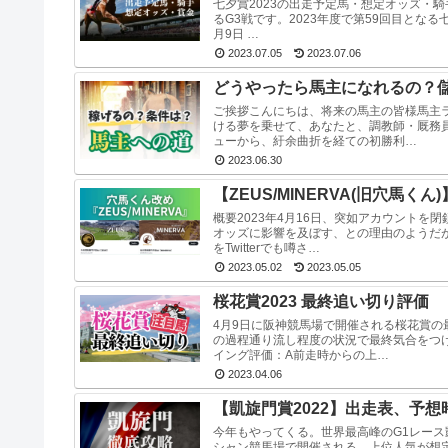
七夕賞2023の出走予定馬・想定オッズ・騎
るG3戦です。2023年度で第59回目とな
月9日 …
2023.07.05
2023.07.06
どうやったら馬主になれるの？
ご挨拶こんにちは、将来の馬主の皆様馬主
ける夢を乗せて、あなたと、調教師・厩務
ューから、紆余曲折を経ての初勝利…
2023.06.30
【ZEUS/MINERVA(旧穴馬
概要2023年4月16日、突如アカウントを
オッズに影響を及ぼす、との理由のようだ
をTwitterでも噂さ…
2023.05.02
2023.05.05
桜花賞2023 最終追い切り評価
4月9日に阪神競馬場で開催される桜花賞の
の過程通り流し程度の状況で最終気合をつ
イング評価：A前走時からの上…
2023.04.06
【凱旋門賞2022】出走表、予
今年もやってくる。世界最高峰のG1レース
シャン競馬場で開催される。上位人気が想