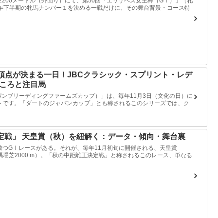
2200メートル（外回り）にて、第50回「エリザベス女王杯（GⅠ）」（牝
25年下半期の牝馬ナンバー１を決める一戦だけに、その舞台背景・コース特
の頂点が決まる一日！JBCクラシック・スプリント・レデ
ころと注目馬
ャパンブリーディングファームズカップ）」は、毎年11月3日（文化の日）に
トです。「ダートのジャパンカップ」とも称されるこのシリーズでは、ク
決定戦」 天皇賞（秋）を紐解く：データ・傾向・舞台裏
つGⅠレースがある。それが、毎年11月初旬に開催される、天皇賞
競馬場芝2000 m）。「秋の中距離王決定戦」と称されるこのレース、単なる