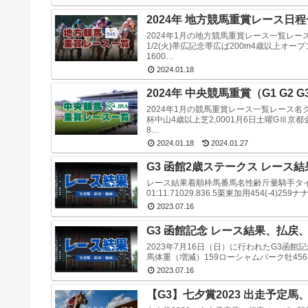
2024年 地方競馬重賞レース日
2024年1月の地方競馬重賞レース一覧レ
1/2(火)帯広記念帯広ば200m4歳以上オープ
1600…
2024.01.18
2024年 中央競馬重賞（G1 G2
2024年1月の競馬重賞レース一覧レース
杯中山4歳以上芝2,0001月6日土曜GⅢ京都
8…
2024.01.18
2024.01.27
G3 函館2歳ステークス レース
レース結果着順枠馬番馬名性齢斤量騎手タイム
01:11.71029.836.5栗東加用454(-4)25
2023.07.16
G3 函館記念 レース結果、払戻
2023年7月16日（日）に行われたG3函
馬体重（増減）159ローシャムパーク牡456ルメー
2023.07.16
【G3】七夕賞2023 出走予定