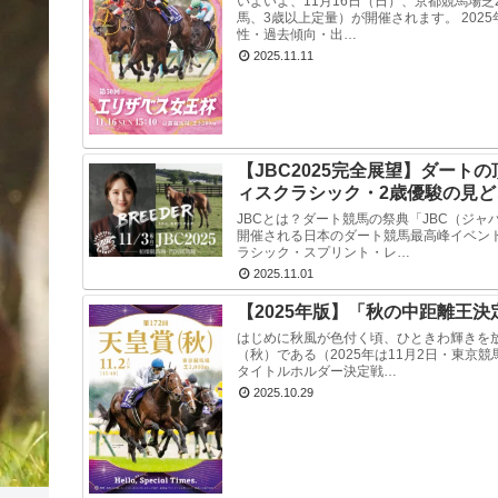
いよいよ、11月16日（日）、京都競馬場芝
馬、3歳以上定量）が開催されます。 20
性・過去傾向・出…
2025.11.11
【JBC2025完全展望】ダート
ィスクラシック・2歳優駿の見ど
JBCとは？ダート競馬の祭典「JBC（ジ
開催される日本のダート競馬最高峰イベン
ラシック・スプリント・レ…
2025.11.01
【2025年版】「秋の中距離王
はじめに秋風が色付く頃、ひときわ輝きを放
（秋）である（2025年は11月2日・東京
タイトルホルダー決定戦…
2025.10.29