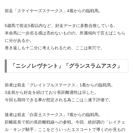
前走「ステイヤーズステークス」4着からの臨戦馬。
5歳馬で前走5着以内など、好走データに多数合致している。
本命馬に一歩劣る感は否めないものの、所属傾向で言えばこちら
に分があるか。
巻き返しも十二分に考えられるため、ここは単穴で。
「ニシノレヴナント」「グランスラムアスク」
前者は前走「グレイトフルステークス」1着からの臨戦馬。
3走前から好走を続けており長距離適性は示した。
今回も期待できる事が想定される為ここは△連下評価で。
後者は前走「白富士ステークス」7着からの臨戦馬。
距離延長で初の長距離戦線への参戦。今回、絶好調の「レイチェ
ル・キング騎手」ここをどういったエスコートで導くのか見もの