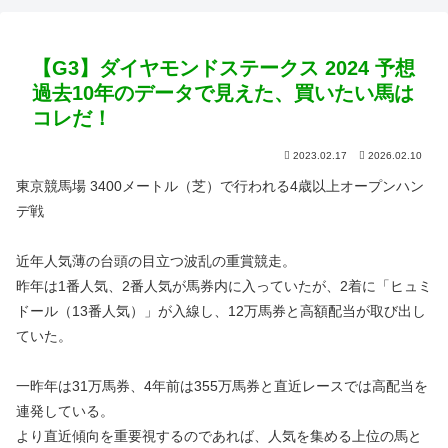
【G3】ダイヤモンドステークス 2024 予想
過去10年のデータで見えた、買いたい馬は
コレだ！
2023.02.17
2026.02.10
東京競馬場 3400メートル（芝）で行われる4歳以上オープンハン
デ戦
近年人気薄の台頭の目立つ波乱の重賞競走。
昨年は1番人気、2番人気が馬券内に入っていたが、2着に「ヒュミ
ドール（13番人気）」が入線し、12万馬券と高額配当が取び出し
ていた。
一昨年は31万馬券、4年前は355万馬券と直近レースでは高配当を
連発している。
より直近傾向を重要視するのであれば、人気を集める上位の馬と