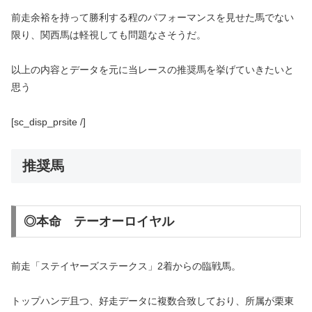
前走余裕を持って勝利する程のパフォーマンスを見せた馬でない
限り、関西馬は軽視しても問題なさそうだ。
以上の内容とデータを元に当レースの推奨馬を挙げていきたいと
思う
[sc_disp_prsite /]
推奨馬
◎本命 テーオーロイヤル
前走「ステイヤーズステークス」2着からの臨戦馬。
トップハンデ且つ、好走データに複数合致しており、所属が栗東