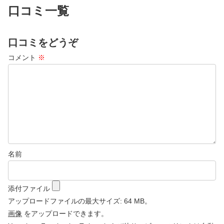
口コミ一覧
口コミをどうぞ
コメント
※
名前
添付ファイル
アップロードファイルの最大サイズ: 64 MB。
画像
をアップロードできます。