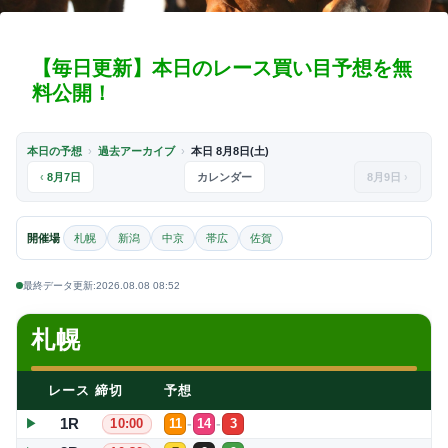
【毎日更新】本日のレース買い目予想を無
料公開！
本日の予想
›
過去アーカイブ
›
本日 8月8日(土)
‹
8月7日
カレンダー
8月9日
›
開催場
札幌
新潟
中京
帯広
佐賀
最終データ更新:
2026.08.08 08:52
札幌
レース
締切
予想
1R
-
-
10:00
11
14
3