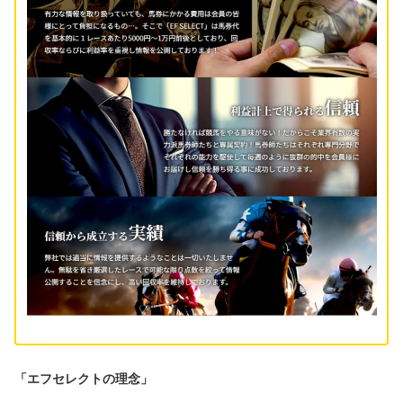
「エフセレクトの理念」