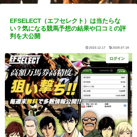
EFSELECT（エフセレクト）は当たらな
い？気になる競馬予想の結果や口コミの評
判を大公開
2023.12.17
2026.07.16