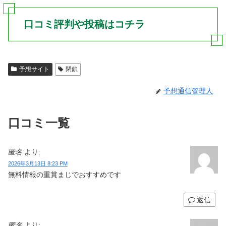
口コミ評判や投稿はコチラ
予想サイト
閉鎖
予想通信管理人
口コミ一覧
匿名
より:
2026年3月13日 8:23 PM
無料情報の重賞まじでおすすめです
返信
匿名
より: