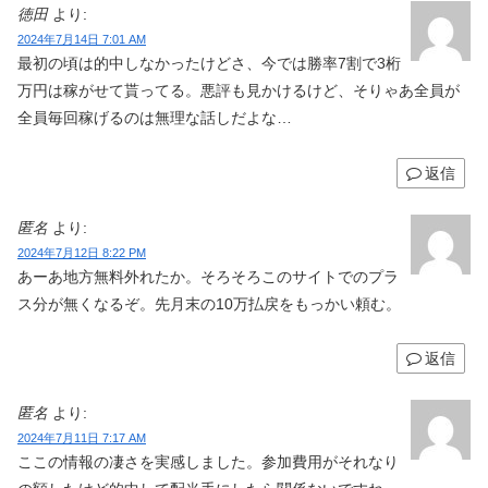
徳田
より:
2024年7月14日 7:01 AM
最初の頃は的中しなかったけどさ、今では勝率7割で3桁
万円は稼がせて貰ってる。悪評も見かけるけど、そりゃあ全員が
全員毎回稼げるのは無理な話しだよな…
返信
匿名
より:
2024年7月12日 8:22 PM
あーあ地方無料外れたか。そろそろこのサイトでのプラ
ス分が無くなるぞ。先月末の10万払戻をもっかい頼む。
返信
匿名
より:
2024年7月11日 7:17 AM
ここの情報の凄さを実感しました。参加費用がそれなり