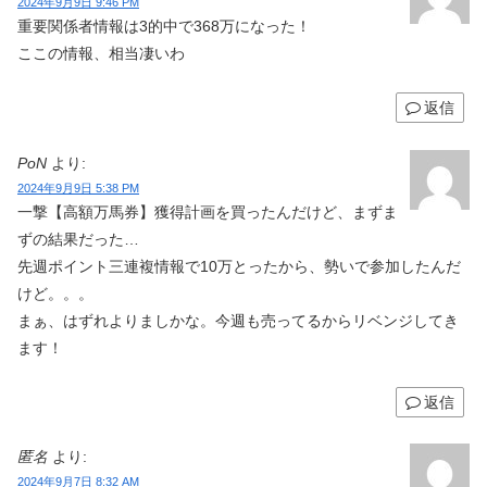
2024年9月9日 9:46 PM
重要関係者情報は3的中で368万になった！
ここの情報、相当凄いわ
返信
PoN
より:
2024年9月9日 5:38 PM
一撃【高額万馬券】獲得計画を買ったんだけど、まずま
ずの結果だった…
先週ポイント三連複情報で10万とったから、勢いで参加したんだ
けど。。。
まぁ、はずれよりましかな。今週も売ってるからリベンジしてき
ます！
返信
匿名
より:
2024年9月7日 8:32 AM