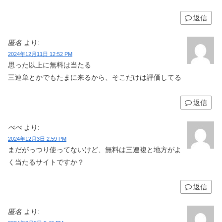
返信
匿名
より:
2024年12月11日 12:52 PM
思った以上に無料は当たる
三連単とかでもたまに来るから、そこだけは評価してる
返信
ぺぺ
より:
2024年12月3日 2:59 PM
まだがっつり使ってないけど、無料は三連複と地方がよ
く当たるサイトですか？
返信
匿名
より: