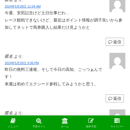
2024年5月28日 11:04 AM
今週、安田記念けど土日仕事だわ…
レース観戦できないけど、最近はポイント情報が調子良いから参
加してネットで馬券購入し結果だけ見ようかと
返信
匿名
より:
2024年5月26日 9:56 PM
昨日の無料三連複、そして今日の高知、ごっつぁんで
す！
来週は初めてエクシード参戦してみようかと思う。
返信
匿名
より:
2024年5月24日 11:41 AM
EF SELECTの情報が当たるってわかってからは土日が楽
メニュー
予想サイト
ホーム
無料予想
サイドバー