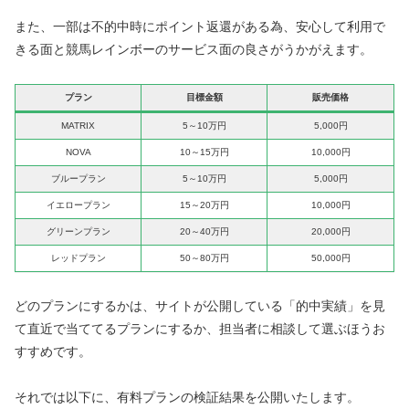
また、一部は不的中時にポイント返還がある為、安心して利用で
きる面と競馬レインボーのサービス面の良さがうかがえます。
プラン
目標金額
販売価格
MATRIX
5～10万円
5,000円
NOVA
10～15万円
10,000円
ブループラン
5～10万円
5,000円
イエロープラン
15～20万円
10,000円
グリーンプラン
20～40万円
20,000円
レッドプラン
50～80万円
50,000円
どのプランにするかは、サイトが公開している「的中実績」を見
て直近で当ててるプランにするか、担当者に相談して選ぶほうお
すすめです。
それでは以下に、有料プランの検証結果を公開いたします。