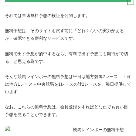
それでは早速無料予想の検証を公開します。
無料予想は、そのサイトを試す前に「どれぐらいの実力がある
か」確認できる便利なサービスです。
無料で出す予想が的中するなら、有料で出す予想にも期待がで切
る、と思える為です。
そんな競馬レインボーの
無料予想は平日は地方競馬2レース、土日
は地方1レース＋中央競馬を1レースの計2レースを、毎日提供して
います
なお、これらの無料予想は、会員登録をすればどなたでも買い目
予想を見ることができます。