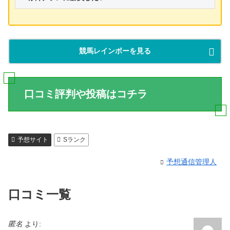
競馬レインボーを見る
口コミ評判や投稿はコチラ
予想サイト
Sランク
予想通信管理人
口コミ一覧
匿名
より: