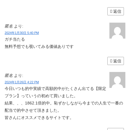
返信
匿名
より:
2024年1月30日 5:40 PM
ガチ当たる
無料予想でも覗いてみる価値ありです
返信
匿名
より:
2024年1月26日 4:22 PM
今日いつも的中実績で高額的中がたくさん出てる【限定
プラン】っていうの初めて買いました。
結果、、、1862.1倍的中。恥ずかしながら今までの人生で一番の
配当で的中させて頂きました。
皆さんにオススメできるサイトです。