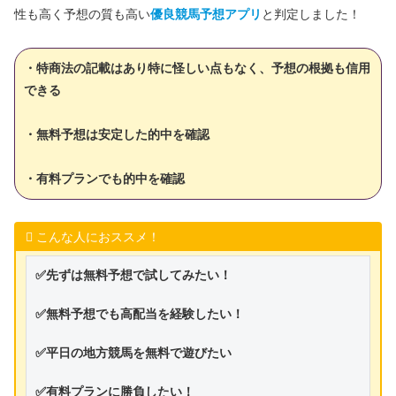
性も高く予想の質も高い
優良競馬予想アプリ
と判定しました！
・特商法の記載はあり特に怪しい点もなく、予想の根拠も信用
できる
・無料予想は安定した的中を確認
・有料プランでも的中を確認
こんな人におススメ！
✅先ずは無料予想で試してみたい！
✅
無料予想でも高配当を経験したい！
✅平日の地方競馬を無料で遊びたい
✅
有料プランに勝負したい！