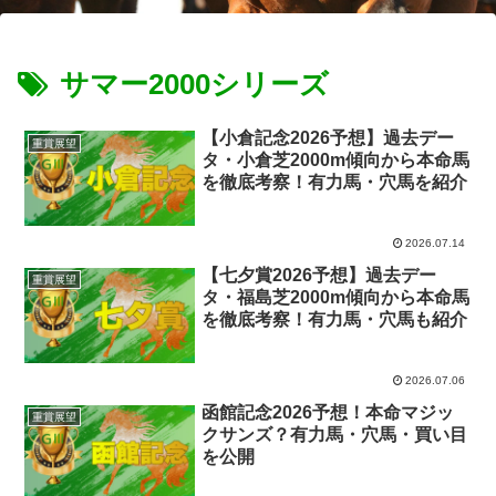
サマー2000シリーズ
【小倉記念2026予想】過去デー
重賞展望
タ・小倉芝2000m傾向から本命馬
を徹底考察！有力馬・穴馬を紹介
2026.07.14
【七夕賞2026予想】過去デー
重賞展望
タ・福島芝2000m傾向から本命馬
を徹底考察！有力馬・穴馬も紹介
2026.07.06
函館記念2026予想！本命マジッ
重賞展望
クサンズ？有力馬・穴馬・買い目
を公開