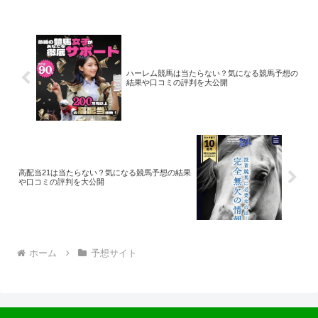
ハーレム競馬は当たらない？気になる競馬予想の
結果や口コミの評判を大公開
高配当21は当たらない？気になる競馬予想の結果
や口コミの評判を大公開
ホーム
予想サイト