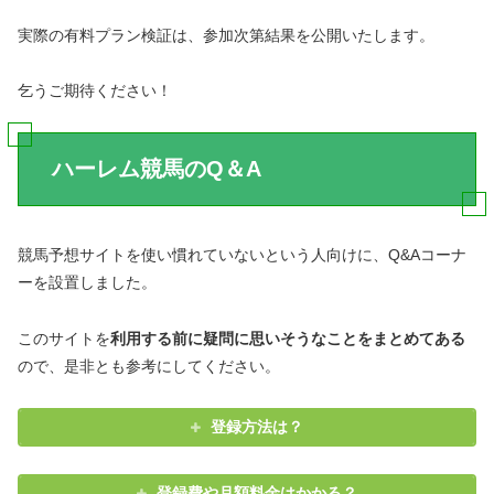
実際の有料プラン検証は、参加次第結果を公開いたします。
乞うご期待ください！
ハーレム競馬のQ＆A
競馬予想サイトを使い慣れていないという人向けに、Q&Aコーナ
ーを設置しました。
このサイトを
利用する前に疑問に思いそうなことをまとめてある
ので、是非とも参考にしてください。
登録方法は？
登録費や月額料金はかかる？