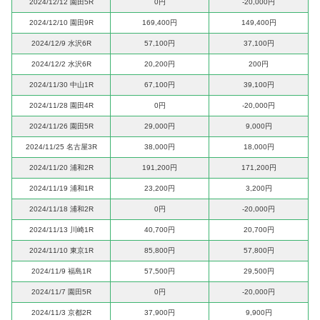
2024/12/12 園田5R
0円
-20,000円
2024/12/10 園田9R
169,400円
149,400円
2024/12/9 水沢6R
57,100円
37,100円
2024/12/2 水沢6R
20,200円
200円
2024/11/30 中山1R
67,100円
39,100円
2024/11/28 園田4R
0円
-20,000円
2024/11/26 園田5R
29,000円
9,000円
2024/11/25 名古屋3R
38,000円
18,000円
2024/11/20 浦和2R
191,200円
171,200円
2024/11/19 浦和1R
23,200円
3,200円
2024/11/18 浦和2R
0円
-20,000円
2024/11/13 川崎1R
40,700円
20,700円
2024/11/10 東京1R
85,800円
57,800円
2024/11/9 福島1R
57,500円
29,500円
2024/11/7 園田5R
0円
-20,000円
2024/11/3 京都2R
37,900円
9,900円