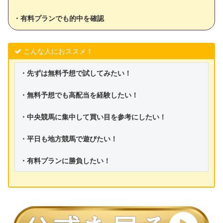
・有料プランでも的中を確認
こんな人におススメ！
・先ずは無料予想で試してみたい！
・無料予想でも高配当を経験したい！
・中央競馬に集中して買い目を参考にしたい！
・平日も地方競馬で遊びたい！
・有料プランに勝負したい！