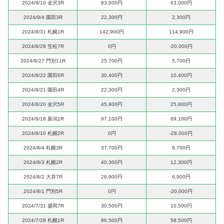
2024/9/10 金沢3R
83,000円
63,000円
2024/9/4 園田3R
22,300円
2,300円
2024/8/31 札幌1R
142,900円
114,900円
2024/8/29 笠松7R
0円
-20,000円
2024/8/27 門別11R
25,700円
5,700円
2024/8/22 園田6R
30,400円
10,400円
2024/8/21 園田4R
22,300円
2,300円
2024/8/20 金沢5R
45,800円
25,800円
2024/8/18 新潟1R
97,100円
69,100円
2024/8/10 札幌2R
0円
-28,000円
2024/8/4 札幌3R
37,700円
9,700円
2024/8/3 札幌2R
40,300円
12,300円
2024/8/2 大井7R
26,900円
6,900円
2024/8/1 門別5R
0円
-20,000円
2024/7/31 盛岡7R
30,500円
10,500円
2024/7/28 札幌1R
86,500円
58,500円