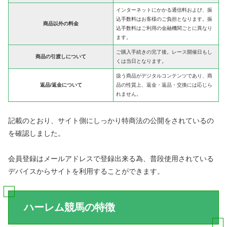
インターネットにかかる通信料および、振
込手数料はお客様のご負担となります。振
商品以外の料金
込手数料はご利用の金融機関ごとに異なり
ます。
ご購入手続きの完了後。レース開催日もし
商品の引渡しについて
くは当日となります。
扱う商品がデジタルコンテンツであり、商
返品/返金について
品の性質上、返金・返品・交換には応じら
れません。
記載のとおり、サイト側にしっかり特商法の公開をされているの
を確認しました。
会員登録はメールアドレスで登録出来る為、普段使用されている
デバイスからサイトを利用することができます。
ハーレム競馬の特徴