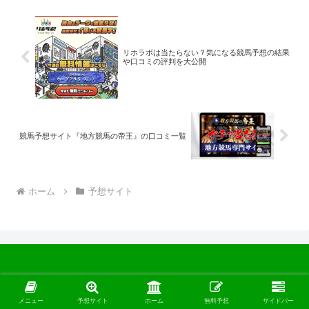
リホラボは当たらない？気になる競馬予想の結果
や口コミの評判を大公開
競馬予想サイト『地方競馬の帝王』の口コミ一覧
ホーム
予想サイト
運営者情報
監修者・執筆者紹介
利用規約
プライバシーポリシー
メニュー
予想サイト
ホーム
無料予想
サイドバー