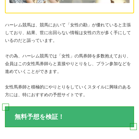
ハーレム競馬は、
競馬において「女性の勘」が優れていると主張
しており、結果、世に出回らない情報は女性の方が多く手にして
いるのだと謳っています。
その為、ハーレム競馬では「女性」の馬券師を多数抱えており、
会員はこの女性馬券師らと直接やりとりをし、プラン参加などを
進めていくことができます。
女性馬券師と積極的にやりとりをしていくスタイルに興味のある
方には、特におすすめの予想サイトです。
無料予想を検証！