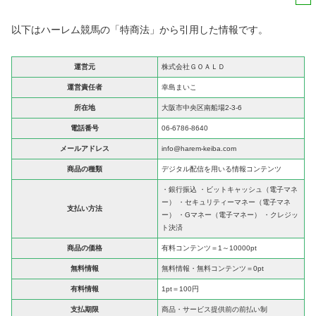
以下はハーレム競馬の「特商法」から引用した情報です。
運営元
株式会社ＧＯＡＬＤ
運営責任者
幸島まいこ
所在地
大阪市中央区南船場2-3-6
電話番号
06-6786-8640
メールアドレス
info@harem-keiba.com
商品の種類
デジタル配信を用いる情報コンテンツ
・銀行振込 ・ビットキャッシュ（電子マネ
ー） ・セキュリティーマネー（電子マネ
支払い方法
ー） ・Gマネー（電子マネー） ・クレジッ
ト決済
商品の価格
有料コンテンツ＝1～10000pt
無料情報
無料情報・無料コンテンツ＝0pt
有料情報
1pt＝100円
支払期限
商品・サービス提供前の前払い制