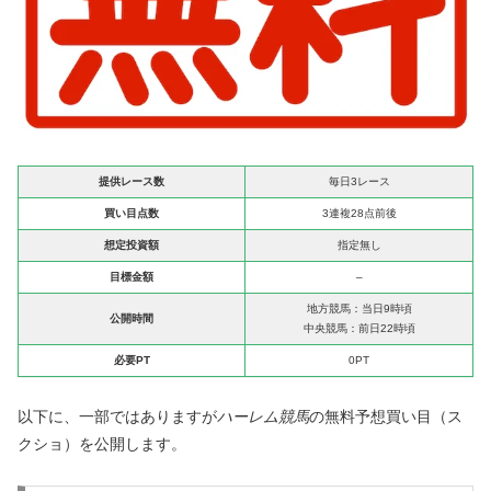
提供レース数
毎日3レース
買い目点数
3連複28点前後
想定投資額
指定無し
目標金額
–
地方競馬：当日9時頃
公開時間
中央競馬：前日22時頃
必要PT
0PT
以下に、一部ではありますが
ハーレム競馬
の無料予想買い目（ス
クショ）を公開します。