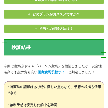
どのプランがおススメですか？
担当への相談方法は？
検証結果
今回は
競馬想サイト「ハーレム競馬」
を検証しましたが、安全性
も高く予想の質も高い
優良競馬予想サイト
と判定しました！
・特商法の記載はあり特に怪しい点もなく、予想の根拠も信用
できる
・無料予想は安定した的中を確認