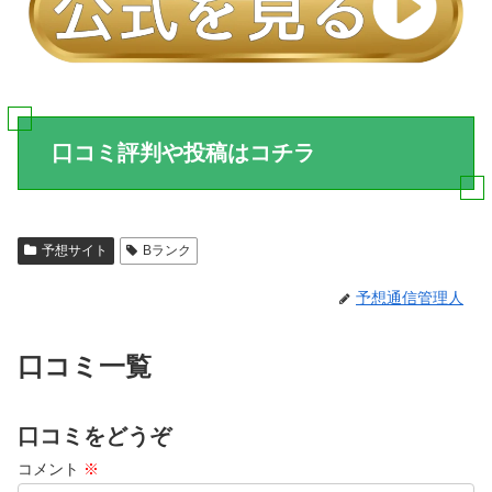
口コミ評判や投稿はコチラ
予想サイト
Bランク
予想通信管理人
口コミ一覧
口コミをどうぞ
コメント
※