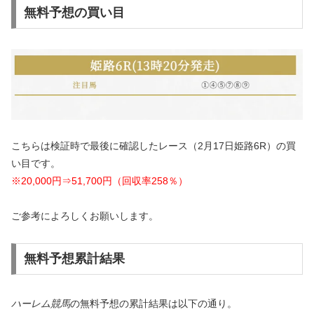
無料予想の買い目
こちらは検証時で最後に確認したレース（2月17日姫路6R）の買
い目です。
※20,000円⇒51,700円（回収率258％）
ご参考によろしくお願いします。
無料予想累計結果
ハーレム競馬
の無料予想の累計結果は以下の通り。