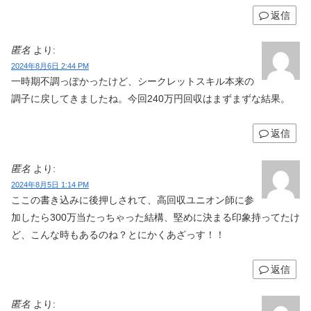
返信
匿名
より:
2024年8月6日 2:44 PM
一時期不調っぽかったけど、シークレットスキル本来の
調子に戻してきましたね。今回240万円回収はまずまずな結果。
返信
匿名
より:
2024年8月5日 1:14 PM
ここの書き込みに後押しされて、高回収ユニオン師に参
加したら300万当たっちゃった結構、堅めに決まる印象持ってたけ
ど、こんな時もあるのね？とにかくあざっす！！
返信
匿名
より: