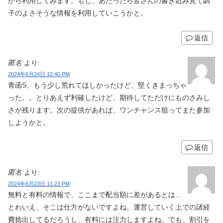
から利用してみます。もし、あたったら皆さんの書き込み見て調
子のよさそうな情報を利用していこうかと。
返信
匿名
より:
2024年6月24日 12:40 PM
青函S、もう少し荒れてほしかったけど、堅くきまっちゃ
った。。とりあえず利確したけど、期待してただけにものさみし
さが残ります。次の提供があれば、ワンチャンス狙ってまた参加
しようかと。
返信
匿名
より:
2024年6月23日 11:23 PM
無料と有料の情報で、ここまで配当額に差があるとは…
とわいえ、そこは仕方がないですよね。運営していく上での諸経
費捻出してるだろうし、有料には注力しますよね。でも、割引を