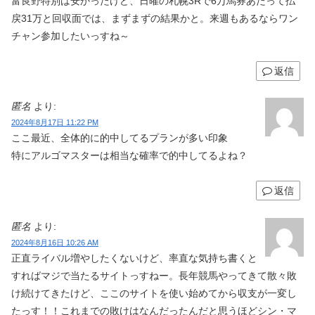
富良野特別は安かったけど、日曜の札幌3Rで6万馬券あたって払
戻31万と回収面では、まずまずの結果かと。来週もあるならワン
チャン参加したいっすね～
返信
匿名
より:
2024年8月17日 11:22 PM
ここ最近、全体的に的中してるプランが多い印象
特にアルゴマスターは相当な確率で的中してるよね？
返信
匿名
より:
2024年8月16日 10:26 AM
正直ライバル増やしたくないけど、率直な気持ち書くと
すればマジで当たるサイトっすねー。長年競馬やってきて散々敗
け続けてきたけど、ここのサイトを使い始めてから収支が一変し
たっす！！これまでの敗けはなんだったんだと思うほどシン・マ