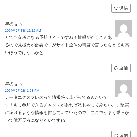
返信
匿名
より:
2024年7月5日 11:12 AM
とても参考になる予想サイトですね！情報がたくさんあ
るので見極めが必要ですがサイト全体の精度で言ったらとても高
いほうではないかと
返信
匿名
より:
2024年7月2日 2:03 PM
データエクスプレスって情報盛り上がってるみたいで
す！もし参加できるチャンスがあれば私もやってみたい。。堅実
に稼げるような情報を探していていたので、ここでうまく乗っか
って億万長者になりたいですね！
返信