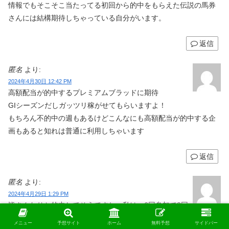
情報でもそこそこ当たってる初回から的中をもらえた伝説の馬券
さんには結構期待しちゃっている自分がいます。
返信
匿名
より:
2024年4月30日 12:42 PM
高額配当が的中するプレミアムブラッドに期待
GIシーズンだしガッツリ稼がせてもらいますよ！
もちろん不的中の週もあるけどこんなにも高額配当が的中する企
画もあると知れは普通に利用しちゃいます
返信
匿名
より:
2024年4月29日 1:29 PM
皆さんわりと的中してそうですね。私は、6回参加で3回
に1回の的中ペースです。
メニュー
予想サイト
ホーム
無料予想
サイドバー