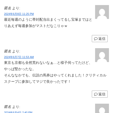
匿名
より:
2024年6月8日 11:25 PM
最近毎週のように帯封配当出まくってるし宝塚まではと
りあえず毎週参加がマストだなこりゃｗ
返信
匿名
より:
2024年6月7日 11:53 AM
東京も京都も全然荒れないなぁ…と様子伺ってたけど、
やっぱ堅かったな。
そんななかでも、伝説の馬券はやってくれました！クリティカル
スクープに参加してマジで良かったです！
返信
匿名
より:
2024年6月4日 2:40 PM