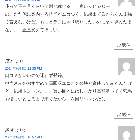
使って三ヶ月くらい？割と稼げるし、良いんじゃねー
の。ただ俺に案内する担当がムカつく。結果出てるからあんま強
く言えないけど、もっとラフにやり取りしたいのに堅すぎんだよ
な、、、正直変えてほしい。
返信
匿名
より:
2024年6月3日 12:35 PM
口コミがいいので迷わず登録。
担当さんのおすすめで高回収ユニオンの勝と資使ってみたんだけ
ど、結果トントン。。。買い目的にはしっかり高額狙ってて穴馬
も惜しいところまで来てたから、次回リベンジだな。
返信
匿名
より:
2024年6月2日 10:57 PM