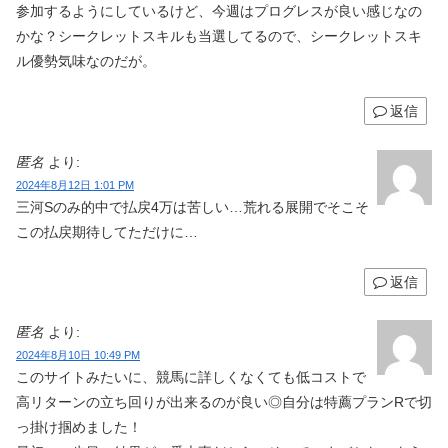
参加するようにしているけど、今週はプログレスが良い感じなの
かな？シークレットスキルも当選してるので、シークレットスキ
ル優勢気味なのだが。
返信
匿名
より:
2024年8月12日 1:01 PM
三河Sのみ的中で払戻4万は苦しい…荒れる展開でそこそ
この払戻期待してただけに…
返信
匿名
より:
2024年8月10日 10:49 PM
このサイトみたいに、競馬に詳しくなくても低コストで
高リターンの立ち回りが出来るのが良い◎自分は特薦プランRで切
っ掛け掴めました！