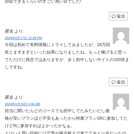
回収できるくらいのすごい買い目でした!
返信
匿名
より:
2024年6月17日 12:08 PM
今回は初めて有料情報にトライしてみましたが、28万回
収とまずまずといった結果になりましたね。もっと稼げると思っ
てただけに残念ではありますが、全く的中しないサイトの100倍ま
しですね。
返信
匿名
より:
2024年6月16日 4:46 AM
担当に聞いたらどのコースでも的中してたみたいだし価
格が安いプランほど不安もあったから特薦プランSRに参加してた
けどRに参加すればよかったかなぁ。
とはいえ買い目的には穴馬が掲示板まで来ててあと一歩だったの