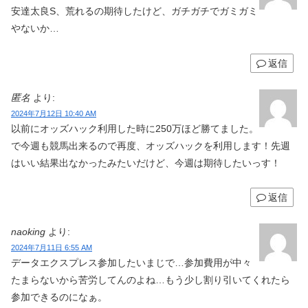
安達太良S、荒れるの期待したけど、ガチガチでガミガミ
やないか…
返信
匿名
より:
2024年7月12日 10:40 AM
以前にオッズハック利用した時に250万ほど勝てました。
で今週も競馬出来るので再度、オッズハックを利用します！先週
はいい結果出なかったみたいだけど、今週は期待したいっす！
返信
naoking
より:
2024年7月11日 6:55 AM
データエクスプレス参加したいまじで…参加費用が中々
たまらないから苦労してんのよね…もう少し割り引いてくれたら
参加できるのになぁ。