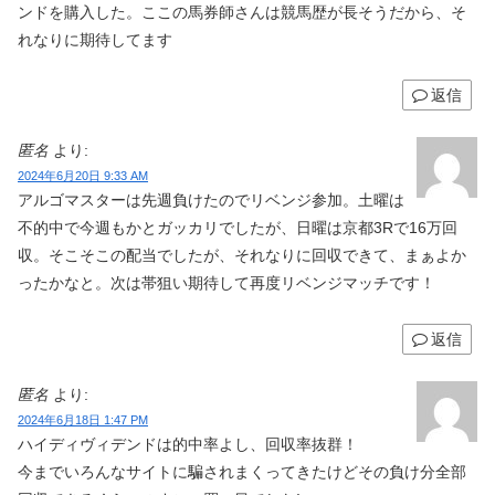
ンドを購入した。ここの馬券師さんは競馬歴が長そうだから、そ
れなりに期待してます
返信
匿名
より:
2024年6月20日 9:33 AM
アルゴマスターは先週負けたのでリベンジ参加。土曜は
不的中で今週もかとガッカリでしたが、日曜は京都3Rで16万回
収。そこそこの配当でしたが、それなりに回収できて、まぁよか
ったかなと。次は帯狙い期待して再度リベンジマッチです！
返信
匿名
より:
2024年6月18日 1:47 PM
ハイディヴィデンドは的中率よし、回収率抜群！
今までいろんなサイトに騙されまくってきたけどその負け分全部