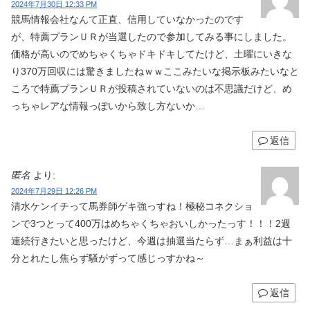
2024年7月30日 12:33 PM
競馬情報会社なんて正直、信用していなかったのです
が、特薦プランＵＲが当選したので参加してみる事にしました。
価格が高いのでめちゃくちゃドキドキしてたけど、土曜にいきな
り370万回収には驚きましたねｗｗここみたいな掲示板みたいなと
ころで特薦プランＵＲが投稿されていないのは不思議だけど、め
っちゃレアな情報っぽいから致し方ないか…
返信
匿名
より:
2024年7月29日 12:26 PM
清水ケンイチって馬券師ゲキ強っすね！極秘コネクショ
ンで3つとって400万はめちゃくちゃおいしかったっす！！！2週
連続行きたいと思ったけど、今週は抽選当たらず…まぁ利益は十
分とれたし焦らず騒がずって感じっすかね～
返信