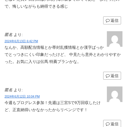
で、悔しいながらも納得できる感じ
返信
匿名
より:
2024年6月13日 6:42 PM
なんか、高額配当情報とか帯封乱獲情報とか漢字ばっか
でとっつきにくい印象だったけど、 中見たら意外とわかりやすか
った。お気に入りは伝馬 特薦プランかな。
返信
匿名
より:
2024年6月12日 10:04 PM
今週もプログレス参加！先週は三宮Sで9万回収したけ
ど、正直納得いかなかったからリベンジです！
返信