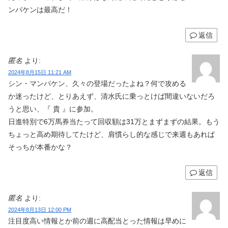
ンバケンは最高だ！
返信
匿名
より:
2024年8月15日 11:21 AM
シン・マンバケン、久々の登場だったよね？何で攻める
か迷ったけど、とりあえず、清水氏に乗っとけば間違いないだろ
うと思い、『 貴 』に参加。
日進特別で6万馬券当たって回収額は31万とまずまずの結果。もう
ちょっと高め期待してたけど、肩慣らし的な感じで来週もあれば
そっちが本番かな？
返信
匿名
より:
2024年8月13日 12:00 PM
注目度高い情報とか前の週に高配当とった情報は早めに