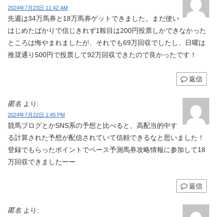
2024年7月23日 11:42 AM
先週は34万馬券と18万馬券ゲットできました。まだ使い
はじめたばかりで信じきれず1鞍目は200円投票しかできなかった
ところは悔やまれましたが、それでも69万回収でしたし、日曜は
推奨通り500円で投票して92万回収できたので良かったです！
返信
匿名
より:
2024年7月22日 1:45 PM
競馬ブログとかSNS系の予想と比べると、高配当的中す
る計算された予想が配信されていて信頼できるなと思いました！
登録でもらったポイントでペース予測馬券攻略情報に参加して18
万回収できましたーー
返信
匿名
より: