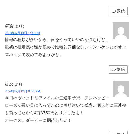
返信
匿名
より:
2024年5月14日 1:02 PM
情報の種類が多いから、何をやっていいのが悩むけど、
最初は推定獲得額が低めで比較的安価なシンマンバケンとかオッ
ズハックで攻めてみようかと。
返信
匿名
より:
2024年5月12日 9:50 PM
今日のヴィクトリアマイルの三連単予想、テンハッピー
ローズが買い目に入ってたのに着順違いで残念…個人的に三連複
も買ってたから4万3750円とりましたよ！
オークス、ダービーに期待したい！