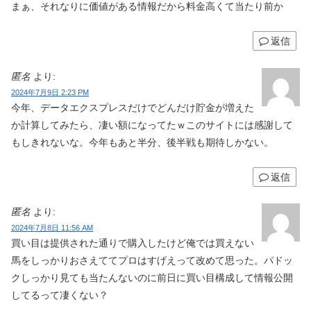
まぁ、それなりに価値がある情報だから料金高くて当たり前か
返信
匿名
より:
2024年7月9日 2:23 PM
今年、データエクスプレスだけでどんだけ貯金が増えた
か計算してみたら、凄い額になってたｗこのサイトには感謝して
もしきれないな。今年もあと半分、後半戦も期待しかない。
返信
匿名
より:
2024年7月8日 11:56 AM
買い目は提供された通りで購入したけど俺では買えない
馬をしっかりおさえててプロはすげえって改めて思った。パドッ
クしっかり見ても当たんないのに前日に買い目構成して情報公開
してるって凄くない？