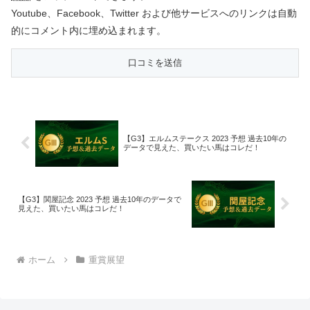
Youtube、Facebook、Twitter および他サービスへのリンクは自動
的にコメント内に埋め込まれます。
【G3】エルムステークス 2023 予想 過去10年の
データで見えた、買いたい馬はコレだ！
【G3】関屋記念 2023 予想 過去10年のデータで
見えた、買いたい馬はコレだ！
ホーム
重賞展望