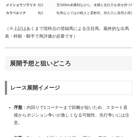
メイショウソラリス
牡2
芝2000m未勝利ながら、末脚と先行力を併せ持つ可
カラペルソナ
牝2
牝馬ならではの軽さと柔軟性。持久力と器用さ両立
（※上記はあくまで現時点の登録馬による注目馬。最終的な出馬
表・枠順・騎手で再評価が必要です）
展開予想と狙いどころ
レース展開イメージ
序盤
：内回りで1コーナーまで距離が短いため、スタート直
後からポジション争いが激しくなる可能性。先行争いには注
意。