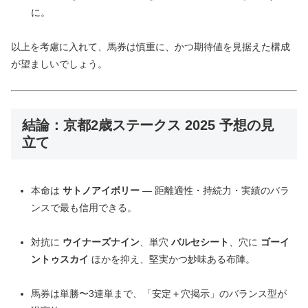
に。
以上を考慮に入れて、馬券は慎重に、かつ期待値を見据えた構成
が望ましいでしょう。
結論：京都2歳ステークス 2025 予想の見
立て
本命は
サトノアイボリー
— 距離適性・持続力・実績のバラ
ンスで最も信用できる。
対抗に
ウイナーズナイン
、単穴
バルセシート
、穴に
ゴーイ
ントゥスカイ
ほかを抑え、堅実かつ妙味ある布陣。
馬券は単勝〜3連単まで、「安定＋穴掲示」のバランス型が