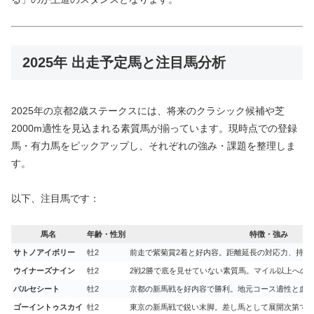
2025年 出走予定馬と注目馬分析
2025年の京都2歳ステークスには、将来のクラシック候補や芝
2000m適性を見込まれる素質馬が揃っています。現時点での登録
馬・有力馬をピックアップし、それぞれの強み・課題を整理しま
す。
以下、注目馬です：
馬名
年齢・性別
特徴・強み
サトノアイボリー
牡2
前走で紫菊賞2着と好内容。距離延長の対応力、持続
ウイナーズナイン
牡2
2戦2勝で底を見せていない素質馬。マイル以上への
バルセシート
牡2
京都の新馬戦を好内容で勝利。地元コース適性と血
ゴーイントゥスカイ
牡2
東京の新馬戦で鋭い末脚。差し馬として展開次第で