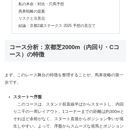
私の本命・対抗・穴馬予想
馬券戦略の提案
リスクと注意点
結論：京都2歳ステークス 2025 予想の見立て
コース分析：京都芝2000m（内回り・Cコ
ース）の特徴
まず、このレース舞台の特徴を整理することが、馬券攻略の第一
歩です。
スタート〜序盤
このコースは、スタンド前直線半ばからスタートし、内回
り二千の一周レイアウト。1コーナーまでの距離は約300mと
それほど余裕がなく、スタート直後からポジション争いが発
生しやすい。よって、序盤からスムーズな発馬とポジション