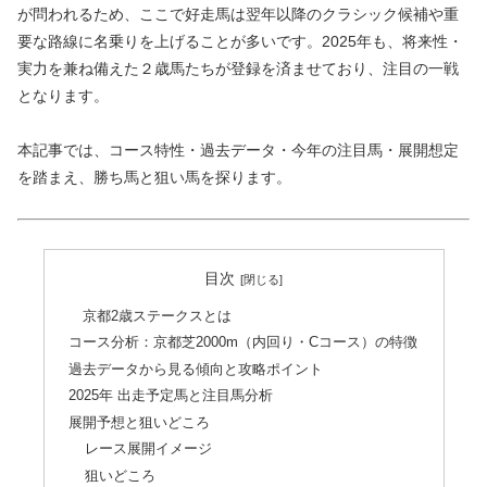
が問われるため、ここで好走馬は翌年以降のクラシック候補や重
要な路線に名乗りを上げることが多いです。2025年も、将来性・
実力を兼ね備えた２歳馬たちが登録を済ませており、注目の一戦
となります。
本記事では、コース特性・過去データ・今年の注目馬・展開想定
を踏まえ、勝ち馬と狙い馬を探ります。
目次
京都2歳ステークスとは
コース分析：京都芝2000m（内回り・Cコース）の特徴
過去データから見る傾向と攻略ポイント
2025年 出走予定馬と注目馬分析
展開予想と狙いどころ
レース展開イメージ
狙いどころ