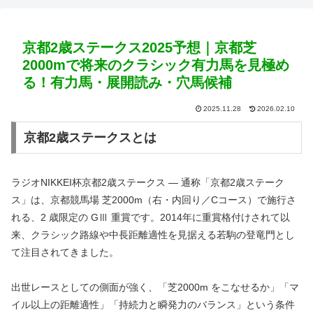
京都2歳ステークス2025予想｜京都芝
2000mで将来のクラシック有力馬を見極め
る！有力馬・展開読み・穴馬候補
2025.11.28
2026.02.10
京都2歳ステークスとは
ラジオNIKKEI杯京都2歳ステークス — 通称「京都2歳ステーク
ス」は、京都競馬場 芝2000m（右・内回り／Cコース）で施行さ
れる、2 歳限定の GⅢ 重賞です。2014年に重賞格付けされて以
来、クラシック路線や中長距離適性を見据える若駒の登竜門とし
て注目されてきました。
出世レースとしての側面が強く、「芝2000m をこなせるか」「マ
イル以上の距離適性」「持続力と瞬発力のバランス」という条件