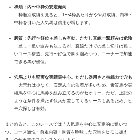
枠順：内〜中枠の安定傾向
枠順別成績を見ると、1〜4枠あたりがやや好成績。内枠・
中枠を引いた人気馬は信用が増します。
脚質：先行〜好位＋差しも有効。ただし直線一撃頼みは危険
差し・追い込みも決まるが、直線だけでの差し切りは難し
いコース構造。先行〜好位で脚を溜めつつ、コーナーで加速
できる馬が優位。
穴馬よりも堅実な実績馬中心。ただし器用さと持続力で穴も
大荒れは少なく、安定志向の決着が多いため、素質馬や実
績馬を中心に馬券を組み立てるのがセオリー。ただ、上記の
ような条件を満たす伏兵が差してくるケースもあるため、ヒ
モ穴探しは有効。
まとめると、このレースでは「人気馬を中心に安定的に狙いつ
つ、コース適性・前走内容・脚質を吟味した穴馬をヒモに加え
る」のが王道のスタンスとなります。