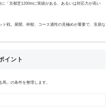
に「京都芝1200mに実績がある、あるいは対応力が高い
ント戦。展開、枠順、コース適性の見極めが重要で、安易な
ポイント
る馬」の条件を整理します。