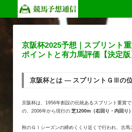
京阪杯2025予想｜スプリント重
ポイントと有力馬評価【決定版
京阪杯とは — スプリントＧⅢの
京阪杯は、1956年創設の伝統あるスプリント重賞
の、2006年から現行の
芝1200m（右回り・内回り
秋のＧⅠシーズンの締めくくり近くで行われ、古馬