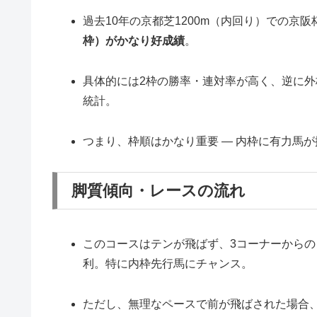
過去10年の京都芝1200m（内回り）での京
枠）がかなり好成績
。
具体的には2枠の勝率・連対率が高く、逆に外
統計。
つまり、枠順はかなり重要 — 内枠に有力馬
脚質傾向・レースの流れ
このコースはテンが飛ばず、3コーナーから
利。特に内枠先行馬にチャンス。
ただし、無理なペースで前が飛ばされた場合