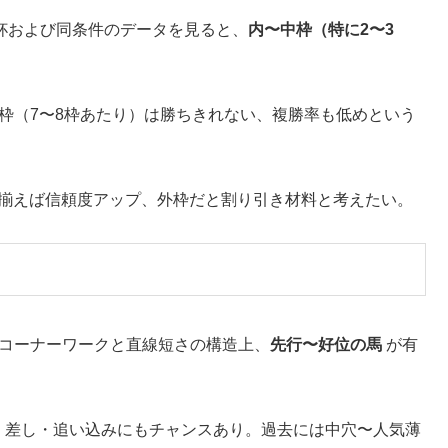
阪杯および同条件のデータを見ると、
内〜中枠（特に2〜3
枠（7〜8枠あたり）は勝ちきれない、複勝率も低めという
が揃えば信頼度アップ、外枠だと割り引き材料と考えたい。
のコーナーワークと直線短さの構造上、
先行〜好位の馬
が有
、差し・追い込みにもチャンスあり。過去には中穴〜人気薄