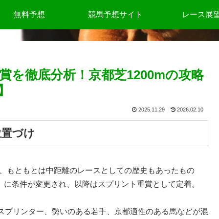
無料予想
競馬予想サイト
レース展
賞を徹底分析！京都芝1200mの攻略
】
2025.11.29
2026.02.10
位置づけ
で、もともとは中距離のレースとしての歴史もあったもの
）
に条件が変更され、以降はスプリント重賞として定着。
スプリンター、勢いのある若手、京都適性のある馬などが混