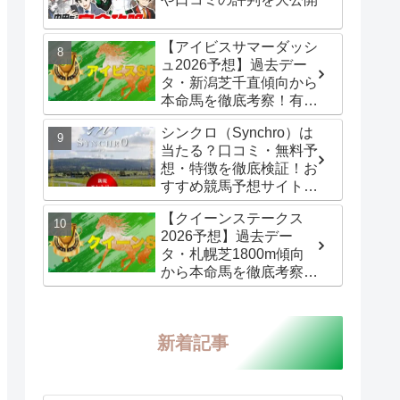
【アイビスサマーダッシ
ュ2026予想】過去デー
タ・新潟芝千直傾向から
本命馬を徹底考察！有力
馬・穴馬を紹介
シンクロ（Synchro）は
当たる？口コミ・無料予
想・特徴を徹底検証！お
すすめ競馬予想サイトを
紹介
【クイーンステークス
2026予想】過去デー
タ・札幌芝1800m傾向
から本命馬を徹底考察！
有力馬・穴馬を紹介
新着記事