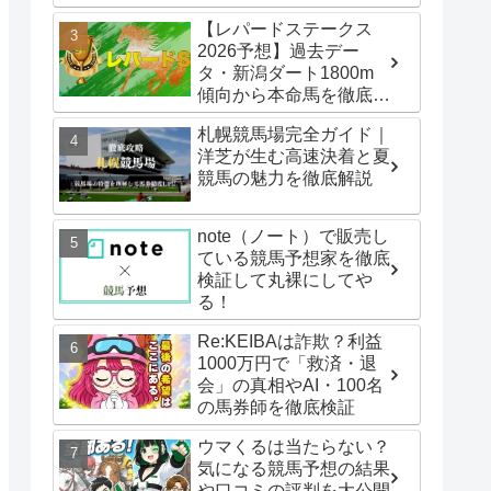
察！有力馬・穴馬を紹介
【レパードステークス
2026予想】過去デー
タ・新潟ダート1800m
傾向から本命馬を徹底考
察！3歳ダート重賞の有
札幌競馬場完全ガイド｜
力馬・穴馬を紹介
洋芝が生む高速決着と夏
競馬の魅力を徹底解説
note（ノート）で販売し
ている競馬予想家を徹底
検証して丸裸にしてや
る！
Re:KEIBAは詐欺？利益
1000万円で「救済・退
会」の真相やAI・100名
の馬券師を徹底検証
ウマくるは当たらない？
気になる競馬予想の結果
や口コミの評判を大公開