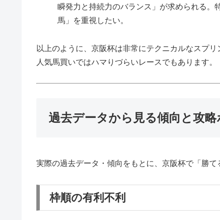
瞬発力と持続力のバランス」が求められる。特
馬」を重視したい。
以上のように、京阪杯は非常にテクニカルなスプリ
人気馬買いではハマりづらいレースでもあります。
過去データから見る傾向と攻略
実際の過去データ・傾向をもとに、京阪杯で「勝て
枠順の有利不利