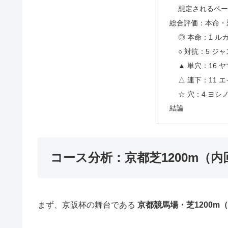
想定されるペ
総合評価：本命・
◎ 本命：1 ル
○ 対抗：5 ジ
▲ 単穴：16 
△ 連下：11 
☆ 穴：4 ヨシ
結論
コース分析：京都芝1200m（
まず、京阪杯の舞台である
京都競馬場・芝1200m