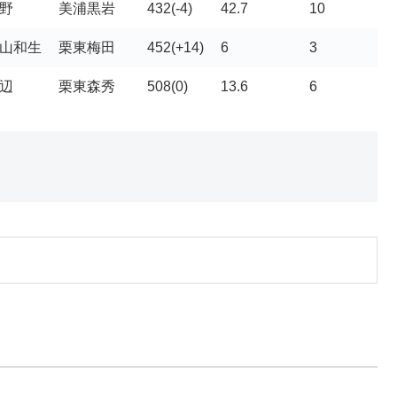
野
美浦黒岩
432(-4)
42.7
10
山和生
栗東梅田
452(+14)
6
3
辺
栗東森秀
508(0)
13.6
6