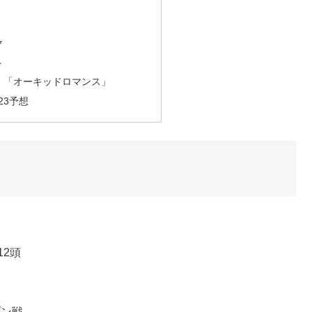
ク
ト
」「オーキッドロマンス」
23予想
12頭
プン戦