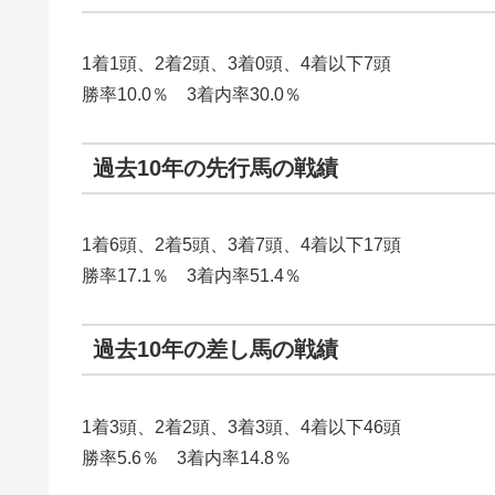
1着1頭、2着2頭、3着0頭、4着以下7頭
勝率10.0％ 3着内率30.0％
過去10年の先行馬の戦績
1着6頭、2着5頭、3着7頭、4着以下17頭
勝率17.1％ 3着内率51.4％
過去10年の差し馬の戦績
1着3頭、2着2頭、3着3頭、4着以下46頭
勝率5.6％ 3着内率14.8％