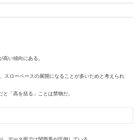
が高い傾向にある。
は、スローペースの展開になることが多いためと考えられ
だと「高を括る」ことは禁物だ。
が、データ面では関西馬が圧倒している。