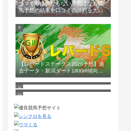
ウマくるは当たらない？気になる競
馬予想の結果や口コミの評判を大公
開
【レパードステークス2026予想】過
去データ・新潟ダート1800m傾向か
Re:KEIBAは詐欺？利益1000万円で
ら本命馬を徹底考察！3歳ダート重賞
「救済・退会」の真相やAI・100名の
note（ノート）で販売している競馬
の有力馬・穴馬を紹介
馬券師を徹底検証
予想家を徹底検証して丸裸にしてや
る！