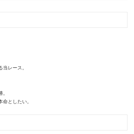
る当レース。
勝。
本命としたい。