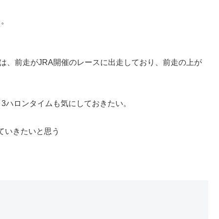
る。
頭は、前走がJRA開催のレースに出走しており、前走の上が
り3ハロンタイムも気にしておきたい。
ていきたいと思う