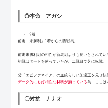
◎本命 アガシ
→ 9着
前走「未勝利」1着からの臨戦馬。
前走未勝利組の相性が新馬組よりも良いとされてい
初戦はダートを使っていたが、二戦目で芝に転戦。
父「エピファネイア」の血統らしい芝適正を見せ快
データ的にも好相性な材料が揃っている
為、ここは
〇対抗 ナナオ