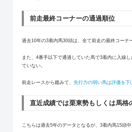
前走最終コーナーの通過順位
過去10年の3着内馬30頭は、全て前走の最終コー
また、4番手以下で通過していた馬で3着内に入線し
ていない。
前走レースから鑑みて、
先行力の弱い馬は評価を下
直近成績では栗東勢もしくは馬格
こちらは過去5年のデータとなるが、3着内馬15頭中