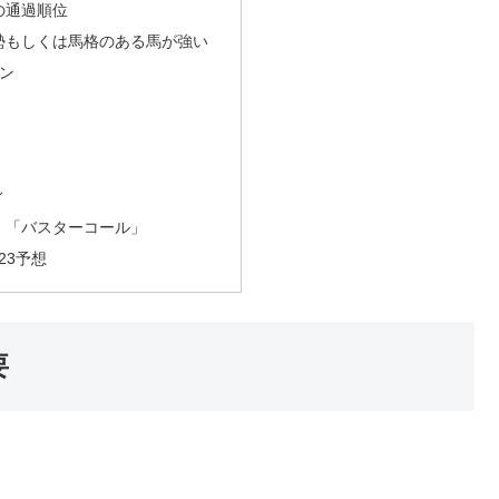
の通過順位
勢もしくは馬格のある馬が強い
ン
ィ
」「バスターコール」
23予想
要