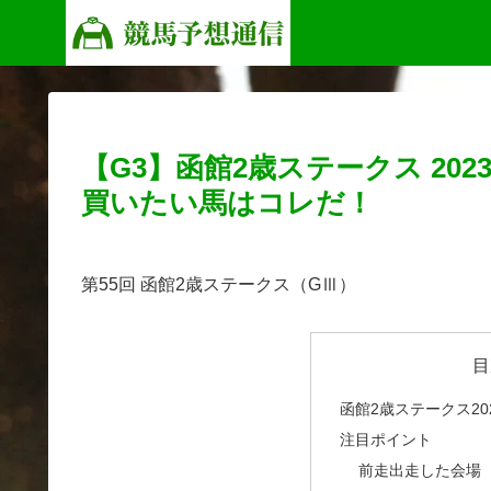
【G3】函館2歳ステークス 202
買いたい馬はコレだ！
第55回 函館2歳ステークス（GⅢ）
目
函館2歳ステークス20
注目ポイント
前走出走した会場