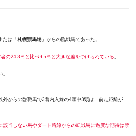
または「
札幌競馬場
」からの臨戦馬であった。
の24.3％と比べ9.5％と大きな差をつけられている
。
い。
外からの臨戦馬で3着内入線の4頭中3頭は、前走距離が
に該当しない馬やダート路線からの転戦馬に過度な期待は禁