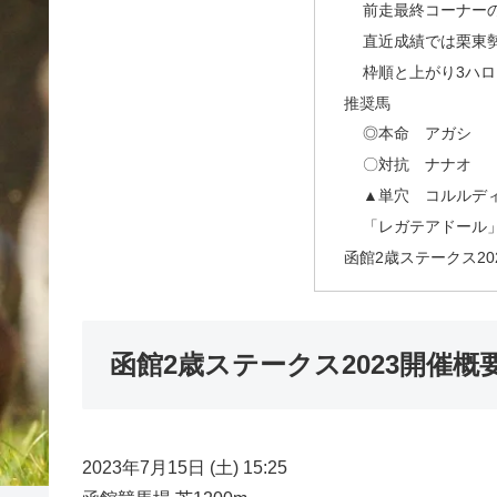
前走最終コーナー
直近成績では栗東
枠順と上がり3ハロ
推奨馬
◎本命 アガシ
〇対抗 ナナオ
▲単穴 コルルデ
「レガテアドール
函館2歳ステークス20
函館2歳ステークス2023開催概
2023年7月15日 (土) 15:25