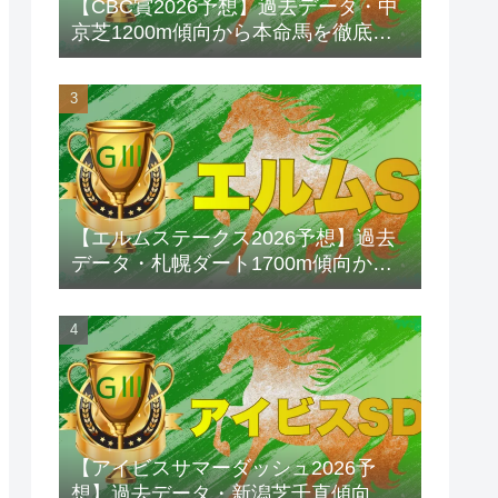
【CBC賞2026予想】過去データ・中
京芝1200m傾向から本命馬を徹底考
察！有力馬・穴馬を紹介
【エルムステークス2026予想】過去
データ・札幌ダート1700m傾向から
本命馬を徹底考察！有力馬・穴馬を
紹介
【アイビスサマーダッシュ2026予
想】過去データ・新潟芝千直傾向か