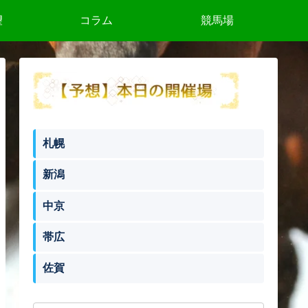
望
コラム
競馬場
札幌
新潟
中京
帯広
佐賀