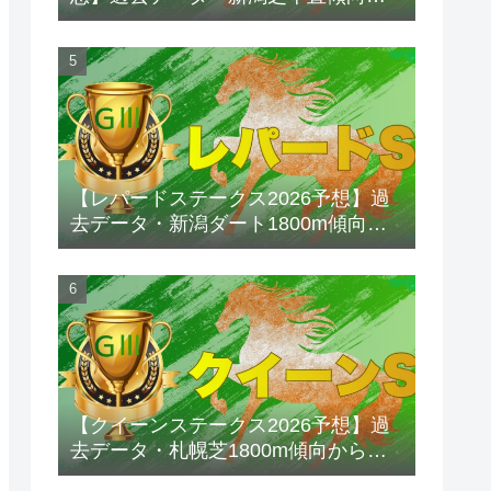
ら本命馬を徹底考察！有力馬・穴馬
を紹介
【レパードステークス2026予想】過
去データ・新潟ダート1800m傾向か
ら本命馬を徹底考察！3歳ダート重賞
の有力馬・穴馬を紹介
【クイーンステークス2026予想】過
去データ・札幌芝1800m傾向から本
命馬を徹底考察！有力馬・穴馬を紹