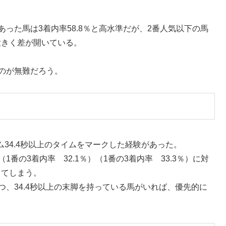
った馬は3着内率58.8％と高水準だが、2番人気以下の馬
大きく差が開いている。
のが無難だろう。
イム34.4秒以上のタイムをマークした経験があった。
番の3着内率 32.1％）（1番の3着内率 33.3％）に対
ってしまう。
つ、34.4秒以上の末脚を持っている馬がいれば、優先的に