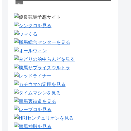
馬券師を徹底検証