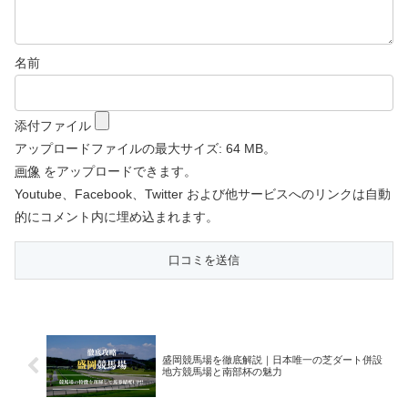
名前
添付ファイル
アップロードファイルの最大サイズ: 64 MB。
画像
をアップロードできます。
Youtube、Facebook、Twitter および他サービスへのリンクは自動
的にコメント内に埋め込まれます。
盛岡競馬場を徹底解説｜日本唯一の芝ダート併設
地方競馬場と南部杯の魅力