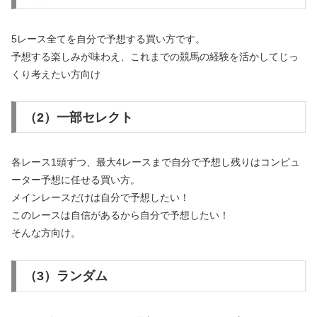
5レース全てを自分で予想する買い方です。
予想する楽しみが味わえ、これまでの競馬の経験を活かしてじっ
くり考えたい方向け
（2）一部セレクト
各レース1頭ずつ、最大4レースまで自分で予想し残りはコンピュ
ーター予想に任せる買い方。
メインレースだけは自分で予想したい！
このレースは自信があるから自分で予想したい！
そんな方向け。
（3）ランダム