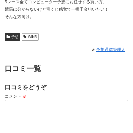
5レース全てコンピューター予想にお任せする買い方。
競馬は分からないけど宝くじ感覚で一攫千金狙いたい！
そんな方向け。
予想
WIN5
予想通信管理人
口コミ一覧
口コミをどうぞ
コメント
※