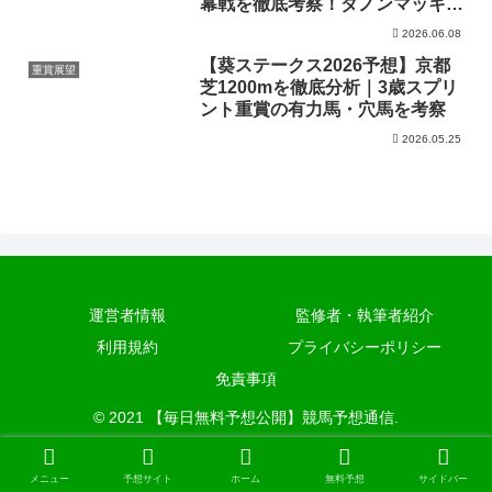
幕戦を徹底考察！ダノンマッキン
リー・ピューロマジック・レイピ
2026.06.08
アら激突
【葵ステークス2026予想】京都
重賞展望
芝1200mを徹底分析｜3歳スプリ
ント重賞の有力馬・穴馬を考察
2026.05.25
運営者情報
監修者・執筆者紹介
利用規約
プライバシーポリシー
免責事項
© 2021 【毎日無料予想公開】競馬予想通信.
メニュー
予想サイト
ホーム
無料予想
サイドバー