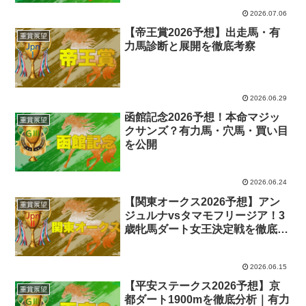
2026.07.06
【帝王賞2026予想】出走馬・有
重賞展望
力馬診断と展開を徹底考察
2026.06.29
函館記念2026予想！本命マジッ
重賞展望
クサンズ？有力馬・穴馬・買い目
を公開
2026.06.24
【関東オークス2026予想】アン
重賞展望
ジュルナvsタマモフリージア！3
歳牝馬ダート女王決定戦を徹底考
察｜展開・有力馬・穴馬分析
2026.06.15
【平安ステークス2026予想】京
重賞展望
都ダート1900mを徹底分析｜有力