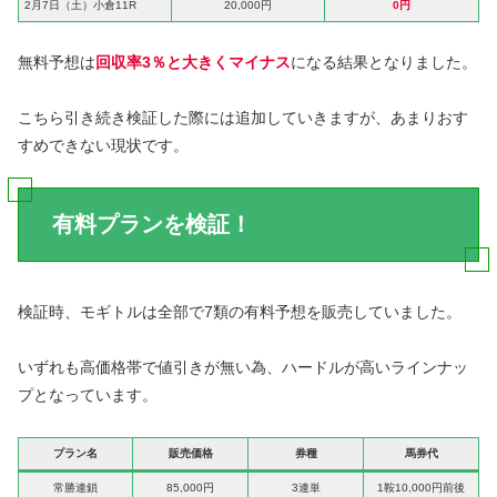
2月7日（土）小倉11R
20,000円
0円
無料予想は
回収率3％と大きくマイナス
になる結果となりました。
こちら引き続き検証した際には追加していきますが、あまりおす
すめできない現状です。
有料プランを検証！
検証時、モギトルは全部で7類の有料予想を販売していました。
いずれも高価格帯で値引きが無い為、ハードルが高いラインナッ
プとなっています。
プラン名
販売価格
券種
馬券代
常勝連鎖
85,000円
3連単
1鞍10,000円前後