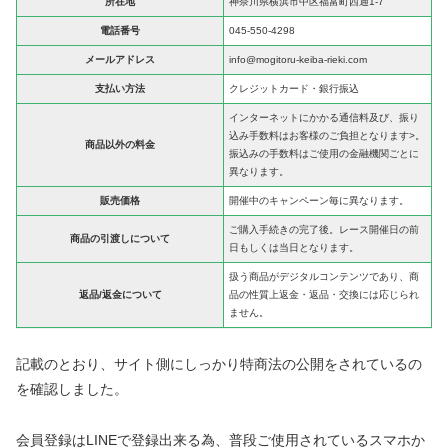
所在地
神奈川県横浜市中区福富町西通1-7
電話番号
045-550-4298
メールアドレス
info@mogitoru-keiba-rieki.com
支払い方法
クレジットカード・銀行振込
インターネットにかかる通信料及び、振り
込み手数料はお客様のご負担となります>。
商品以外の料金
振込みの手数料はご使用の金融機関ごとに
異なります。
販売価格
開催中のキャンペーン毎に異なります。
ご購入手続きの完了後。レース開催日の前
商品の引渡しについて
日もしくは当日となります。
扱う商品がデジタルコンテンツであり、商
返品/返金について
品の性質上返金・返品・交換には応じられ
ません。
記載のとおり、サイト側にしっかり特商法の公開をされているの
を確認しました。
会員登録はLINEで登録出来る為、普段ご使用されているスマホか