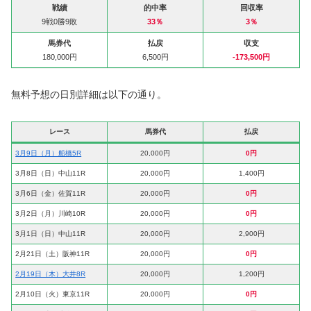
戦績
的中率
回収率
9戦0勝9敗
33％
3％
馬券代
払戻
収支
180,000円
6,500円
-173,500
円
無料予想の日別詳細は以下の通り。
レース
馬券代
払戻
3月9日（月）船橋5R
20,000円
0円
3月8日（日）中山11R
20,000円
1,400円
3月6日（金）佐賀11R
20,000円
0円
3月2日（月）川崎10R
20,000円
0円
3月1日（日）中山11R
20,000円
2,900円
2月21日（土）阪神11R
20,000円
0円
2月19日（木）大井8R
20,000円
1,200円
2月10日（火）東京11R
20,000円
0円