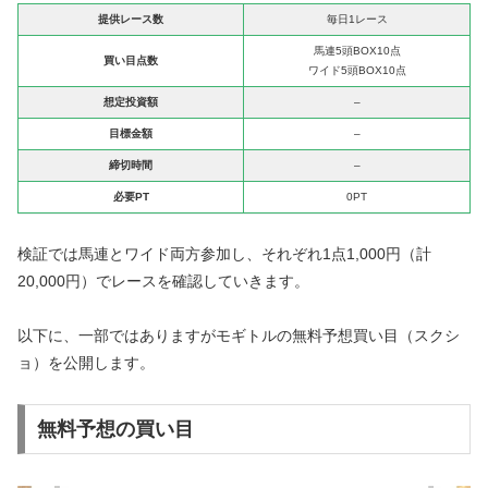
提供レース数
毎日1レース
馬連5頭BOX10点
買い目点数
ワイド5頭BOX10点
想定投資額
–
目標金額
–
締切時間
–
必要PT
0PT
検証では馬連とワイド両方参加し、それぞれ1点1,000円（計
20,000円）でレースを確認していきます。
以下に、一部ではありますがモギトルの無料予想買い目（スクシ
ョ）を公開します。
無料予想の買い目