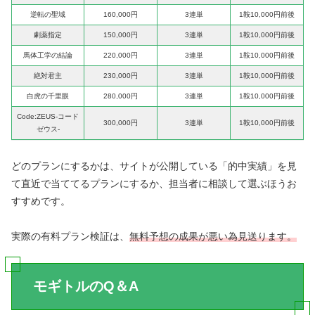
逆転の聖域
160,000円
3連単
1鞍10,000円前後
劇薬指定
150,000円
3連単
1鞍10,000円前後
馬体工学の結論
220,000円
3連単
1鞍10,000円前後
絶対君主
230,000円
3連単
1鞍10,000円前後
白虎の千里眼
280,000円
3連単
1鞍10,000円前後
Code:ZEUS-コード
300,000円
3連単
1鞍10,000円前後
ゼウス-
どのプランにするかは、サイトが公開している「的中実績」を見
て直近で当ててるプランにするか、担当者に相談して選ぶほうお
すすめです。
実際の有料プラン検証は、
無料予想の成果が悪い為見送ります。
モギトルのQ＆A