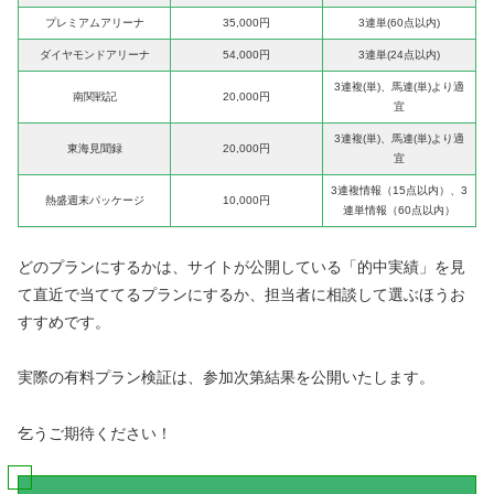
プレミアムアリーナ
35,000円
3連単(60点以内)
ダイヤモンドアリーナ
54,000円
3連単(24点以内)
3連複(単)、馬連(単)より適
南関戦記
20,000円
宜
3連複(単)、馬連(単)より適
東海見聞録
20,000円
宜
3連複情報（15点以内）、3
熱盛週末パッケージ
10,000円
連単情報（60点以内）
どのプランにするかは、サイトが公開している「的中実績」を見
て直近で当ててるプランにするか、担当者に相談して選ぶほうお
すすめです。
実際の有料プラン検証は、参加次第結果を公開いたします。
乞うご期待ください！