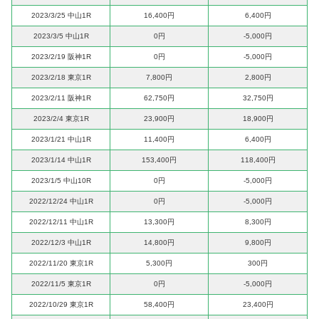
2023/3/25 中山1R
16,400円
6,400円
2023/3/5 中山1R
0円
-5,000円
2023/2/19 阪神1R
0円
-5,000円
2023/2/18 東京1R
7,800円
2,800円
2023/2/11 阪神1R
62,750円
32,750円
2023/2/4 東京1R
23,900円
18,900円
2023/1/21 中山1R
11,400円
6,400円
2023/1/14 中山1R
153,400円
118,400円
2023/1/5 中山10R
0円
-5,000円
2022/12/24 中山1R
0円
-5,000円
2022/12/11 中山1R
13,300円
8,300円
2022/12/3 中山1R
14,800円
9,800円
2022/11/20 東京1R
5,300円
300円
2022/11/5 東京1R
0円
-5,000円
2022/10/29 東京1R
58,400円
23,400円