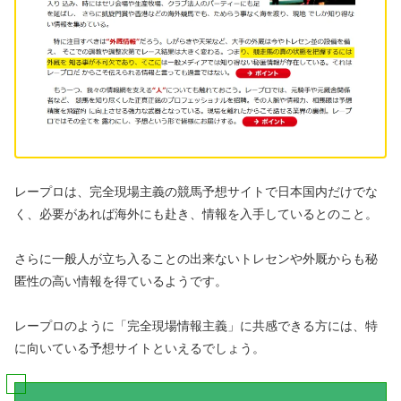
レープロは、完全現場主義の競馬予想サイトで日本国内だけでな
く、必要があれば海外にも赴き、情報を入手しているとのこと。
さらに
一般人が立ち入ることの出来ないトレセンや外厩からも秘
匿性の高い情報を得ているようです。
レープロのように「完全現場情報主義」に共感できる方には、特
に向いている予想サイトといえるでしょう。