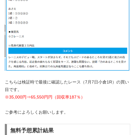
こちらは検証時で最後に確認したレース（7月7日小倉1R）の買い
目です。
※35,000円⇒65,550円円（回収率187％）
ご参考によろしくお願いします。
無料予想累計結果