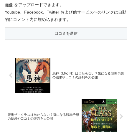
画像
をアップロードできます。
Youtube、Facebook、Twitter および他サービスへのリンクは自動
的にコメント内に埋め込まれます。
馬神（MAJIN）は当たらない？気になる競馬予想
の結果や口コミの評判を大公開
競馬ザ・クラスは当たらない？気になる競馬予想
の結果や口コミの評判を大公開