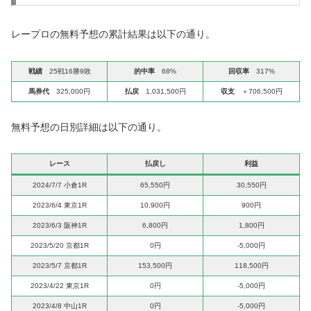
レープロの無料予想の累計結果は以下の通り。
戦績
25戦16勝9敗
的中率
68%
回収率
317%
馬券代
325,000円
払戻
1,031,500円
収支
＋706,500円
無料予想の日別詳細は以下の通り。
レース
払戻し
利益
2024/7/7 小倉1R
65,550円
30,550円
2023/6/4 東京1R
10,900円
900円
2023/6/3 阪神1R
6,800円
1,800円
2023/5/20 京都1R
0円
-5,000円
2023/5/7 京都1R
153,500円
118,500円
2023/4/22 東京1R
0円
-5,000円
2023/4/8 中山1R
0円
-5,000円