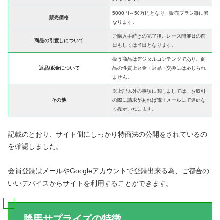
5000円～50万円となり、販売プラン毎に異
販売価格
なります。
ご購入手続きの完了後。レース開催日の前
商品の引渡しについて
日もしくは当日となります。
扱う商品はデジタルコンテンツであり、商
返品/返金について
品の性質上返金・返品・交換には応じられ
ません。
※上記以外の事項に関しましては、お取引
その他
の際に請求があれば電子メールにて遅延な
く提示いたします。
記載のとおり、サイト側にしっかり特商法の公開をされているの
を確認しました。
会員登録はメールやGoogleアカウントで登録出来る為、ご都合の
いいデバイスからサイトを利用することができます。
勝馬サプライズの特徴