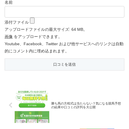
名前
添付ファイル
アップロードファイルの最大サイズ: 64 MB。
画像
をアップロードできます。
Youtube、Facebook、Twitter および他サービスへのリンクは自動
的にコメント内に埋め込まれます。
勝ち馬の方程式は当たらない？気になる競馬予想
の結果や口コミの評判を大公開