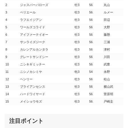
2
ジャスパーバローズ
牡3
56
丸山
3
ペリエール
牡3
56
ルメー
4
ラフエイジアン
牡3
56
田辺
5
ワールズコライド
牡3
56
大野
6
アイファーテイオー
牡3
56
藤懸
7
サンライズジーク
牡3
56
三浦
8
カレンアルカンタラ
牡3
56
津村
9
グレートサンドシー
牡3
56
川田
10
ニシキギミッチー
牡3
56
武豊
11
ニシノカシミヤ
牝3
54
永野
12
ヘンリー
牡3
56
松山
13
ブライアンセンス
牡3
56
横山武
14
ハードワイヤード
牡3
56
菅原明
15
メイショウモズ
牡3
56
戸崎圭
注目ポイント