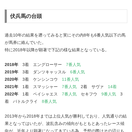
伏兵馬の台頭
過去10年の結果を遡ってみると実にその内8年も6番人気以下の馬
が馬券に絡んでいた。
特に2018年以降が顕著で下記の様な結果となっている。
2018年
3着 エングローサー
7番人気
2019年
3着 ダンツキャッスル
6番人気
2020年
3着 ケンシンコウ
11番人気
2021年
1着 スマッシャー
7番人気
2着 サヴァ
14着
2022年
1着 ペイシャエス
7番人気
セキフウ
9番人気
3
着 バトルクライ
8番人気
2013年から2018年までは上位人気が勝利しており、人気通りの結
果となってはいたが、波乱含みの傾向がもともとあったレース傾
向が、近年より顕著になってきている為、予想の際はその辺りも