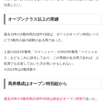
注意したい。
オープンクラス以上の実績
過去10年の3着内馬31頭中19頭は、ダートのオープン特別レース
にて3着内入線の経験がある馬であった。
上述の2021年勝馬「スマッシャー」や2022年勝馬「ペイシャエ
ス」などもこれに該当しており、この実績がある馬であれば、人
気薄でも注意しておいた方が良いかもしれない。
※2013年は3着同着※
馬券構成はオープン特別組から
過去10年の3着内馬31頭中20頭は前走がオープン特別
であった。