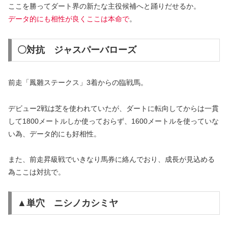
ここを勝ってダート界の新たな主役候補へと踊りだせるか。
データ的にも相性が良くここは本命で
。
〇対抗 ジャスパーバローズ
前走「鳳雛ステークス」3着からの臨戦馬。
デビュー2戦は芝を使われていたが、ダートに転向してからは一貫
して1800メートルしか使っておらず、1600メートルを使っていな
い為、データ的にも好相性。
また、前走昇級戦でいきなり馬券に絡んでおり、成長が見込める
為ここは対抗で。
▲単穴 ニシノカシミヤ