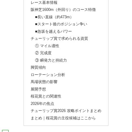
レース基本情報
阪神芝1600m（外回り）のコース特徴
■長い直線（約473m）
■スタート後のポジション争い
■急坂を越えるパワー
チューリップ賞で求められる資質
① マイル適性
② 完成度
③ 瞬発力と持続力
脚質傾向
ローテーション分析
馬場状態の影響
展開予想
桜花賞との関連性
2026年の焦点
チューリップ賞2026 攻略ポイントまとめ
まとめ｜桜花賞の主役候補はここから