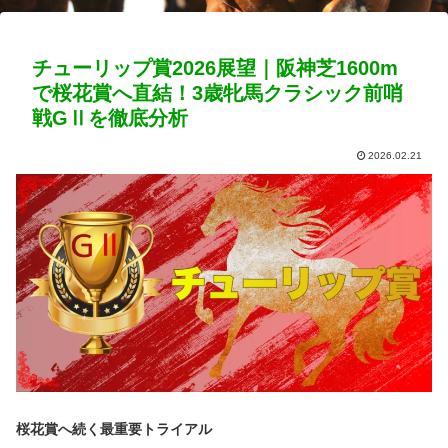
チューリップ賞2026展望｜阪神芝1600m
で桜花賞へ直結！3歳牝馬クラシック前哨
戦GⅡを徹底分析
2026.02.21
桜花賞へ続く最重要トライアル