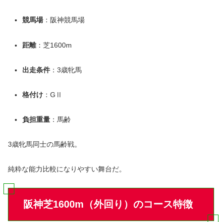
競馬場
：阪神競馬場
距離
：芝1600m
出走条件
：3歳牝馬
格付け
：GⅡ
負担重量
：馬齢
3歳牝馬同士の馬齢戦。
純粋な能力比較になりやすい舞台だ。
阪神芝1600m（外回り）のコース特徴