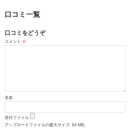
口コミ一覧
口コミをどうぞ
コメント
※
名前
添付ファイル
アップロードファイルの最大サイズ: 64 MB。