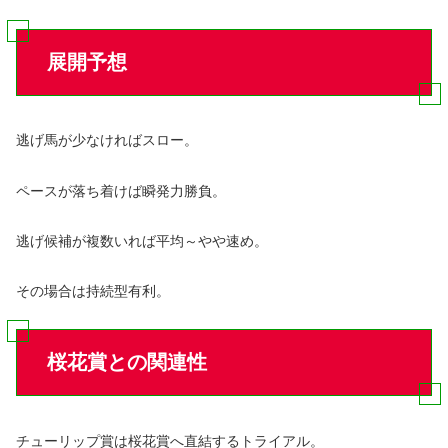
展開予想
逃げ馬が少なければスロー。
ペースが落ち着けば瞬発力勝負。
逃げ候補が複数いれば平均～やや速め。
その場合は持続型有利。
桜花賞との関連性
チューリップ賞は桜花賞へ直結するトライアル。