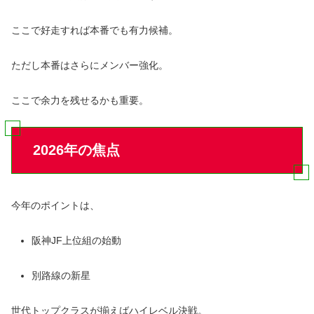
ここで好走すれば本番でも有力候補。
ただし本番はさらにメンバー強化。
ここで余力を残せるかも重要。
2026年の焦点
今年のポイントは、
阪神JF上位組の始動
別路線の新星
世代トップクラスが揃えばハイレベル決戦。