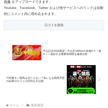
画像
をアップロードできます。
Youtube、Facebook、Twitter および他サービスへのリンクは自動
的にコメント内に埋め込まれます。
中山記念2026展望｜中山芝1800mの名物GⅡ！春
GⅠへ直結する重要前哨戦を徹底分析
THE裏モノ競馬は当たらない？気になる競馬予想
の結果や口コミの評判を大公開
ホーム
重賞展望