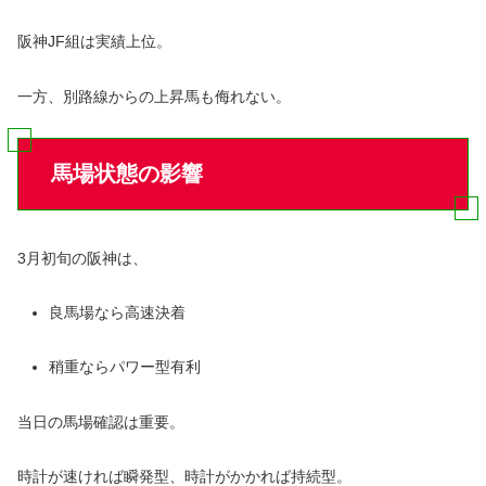
阪神JF組は実績上位。
一方、別路線からの上昇馬も侮れない。
馬場状態の影響
3月初旬の阪神は、
良馬場なら高速決着
稍重ならパワー型有利
当日の馬場確認は重要。
時計が速ければ瞬発型、時計がかかれば持続型。