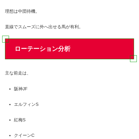
理想は中団待機。
直線でスムーズに外へ出せる馬が有利。
ローテーション分析
主な前走は、
阪神JF
エルフィンS
紅梅S
クイーンC