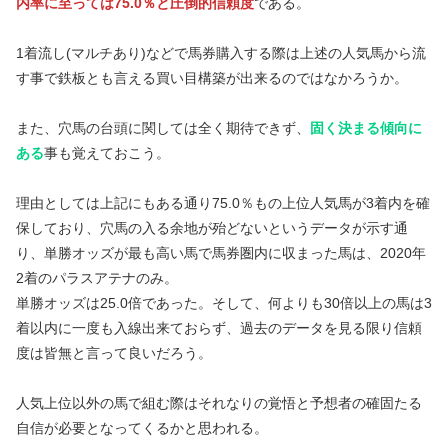
内率に至っては75.0％と圧倒的信頼度
である。
1着流し(マルチあり)などで馬券購入する際は上述の人気馬から流
す事で鉄板とも言える買い目構築が出来るのではなかろうか。
また、穴馬の台頭に関しては全く期待できず、
固く決まる傾向に
ある
事も覚えておこう。
理由としては上記にもある通り75.0％もの上位人気馬が3着内を確
保しており、穴馬の入る余地が殆どないというデータが示す通
り、単勝オッズが最も高い馬で馬券圏内に収まった馬は、2020年
2着のパラスアテナのみ。
単勝オッズは25.0倍であった。そして、何よりも30倍以上の馬は3
着以内に一度も入線出来ておらず、過去のデータを見る限り信頼
度は皆無と言って良いだろう。
人気上位以外の馬で組む際はそれなりの覚悟と予想者の確固たる
自信が必要となってくるかと思われる。