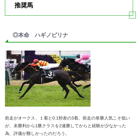
推奨馬
◎本命 ハギノピリナ
前走がオークス、１着と0.1秒差の3着。前走の単勝人気こそ低い
が、未勝利から1勝クラスを2連勝してからと経験が少なかった
為、評価が難しかったのだろう。