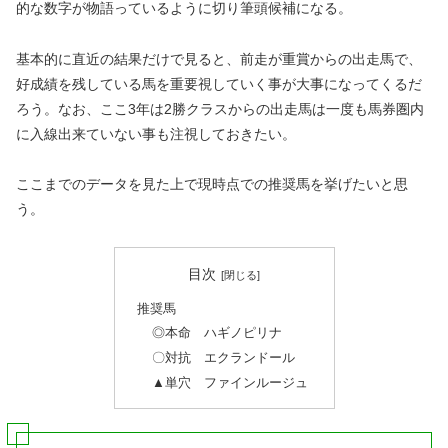
的な数字が物語っているように切り筆頭候補になる。
基本的に直近の結果だけで見ると、前走が重賞からの出走馬で、
好成績を残している馬を重要視していく事が大事になってくるだ
ろう。なお、ここ3年は2勝クラスからの出走馬は一度も馬券圏内
に入線出来ていない事も注視しておきたい。
ここまでのデータを見た上で現時点での推奨馬を挙げたいと思
う。
目次
推奨馬
◎本命 ハギノピリナ
〇対抗 エクランドール
▲単穴 ファインルージュ