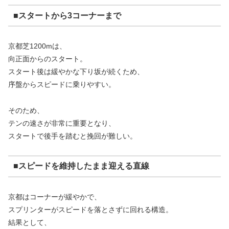
■スタートから3コーナーまで
京都芝1200mは、
向正面からのスタート。
スタート後は緩やかな下り坂が続くため、
序盤からスピードに乗りやすい。
そのため、
テンの速さが非常に重要となり、
スタートで後手を踏むと挽回が難しい。
■スピードを維持したまま迎える直線
京都はコーナーが緩やかで、
スプリンターがスピードを落とさずに回れる構造。
結果として、