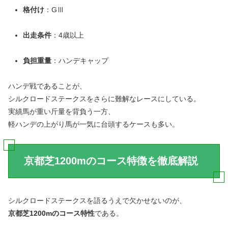
格付け
：GⅢ
出走条件
：4歳以上
負担重量
：ハンデキャップ
ハンデ戦であることが、
シルクロードステークスをさらに難解なレースにしている。
実績馬が重い斤量を背負う一方、
軽ハンデの上がり馬が一気に台頭するケースも多い。
京都芝1200mのコース特徴を徹底解説
シルクロードステークスを語るうえで欠かせないのが、
京都芝1200mのコース特性
である。