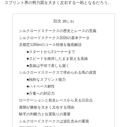
スプリント界の勢力図を大きく左右する一戦となるだろう。
目次
シルクロードステークスの歴史とレースの意義
シルクロードステークス2026の基本データ
京都芝1200mのコース特徴を徹底解説
■スタートから3コーナーまで
■スピードを維持したまま迎える直線
■直線は平坦で差しも届く
シルクロードステークスで求められる馬の資質
■純粋なスプリント能力
■ハイペース耐性
■斤量への対応力
ローテーションと前走レースから見る注目点
展開が勝敗を大きく左右する理由
騎手の判断力と位置取りの重要
シルクロードステークスは波乱含みの重賞