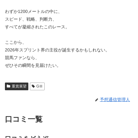
わずか1200メートルの中に、
スピード、戦略、判断力、
すべてが凝縮されたこのレース。
ここから、
2026年スプリント界の主役が誕生するかもしれない。
競馬ファンなら、
ぜひその瞬間を見届けたい。
重賞展望
GⅢ
予想通信管理人
口コミ一覧