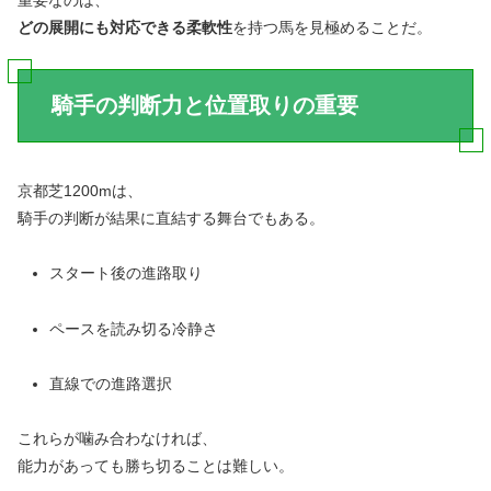
どの展開にも対応できる柔軟性
を持つ馬を見極めることだ。
騎手の判断力と位置取りの重要
京都芝1200mは、
騎手の判断が結果に直結する舞台でもある。
スタート後の進路取り
ペースを読み切る冷静さ
直線での進路選択
これらが噛み合わなければ、
能力があっても勝ち切ることは難しい。