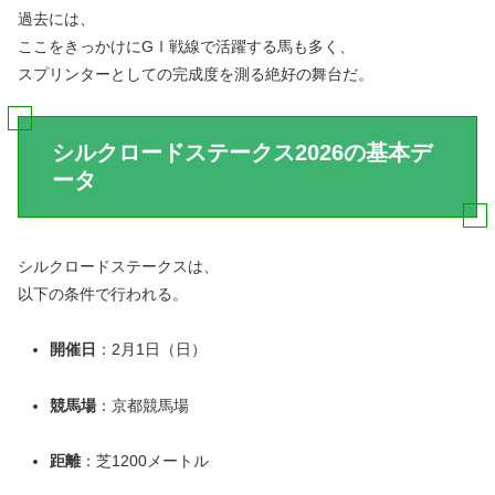
過去には、
ここをきっかけにGⅠ戦線で活躍する馬も多く、
スプリンターとしての完成度を測る絶好の舞台だ。
シルクロードステークス2026の基本デ
ータ
シルクロードステークスは、
以下の条件で行われる。
開催日
：2月1日（日）
競馬場
：京都競馬場
距離
：芝1200メートル