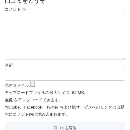
口コミをどうぞ
コメント
※
名前
添付ファイル
アップロードファイルの最大サイズ: 64 MB。
画像
をアップロードできます。
Youtube、Facebook、Twitter および他サービスへのリンクは自動
的にコメント内に埋め込まれます。