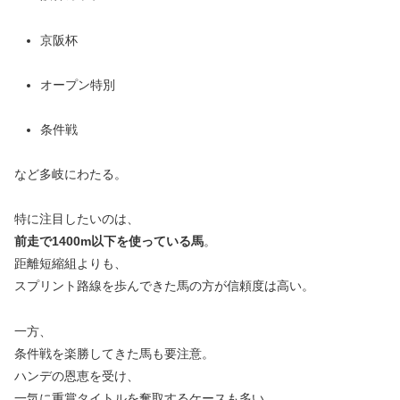
京阪杯
オープン特別
条件戦
など多岐にわたる。
特に注目したいのは、
前走で1400m以下を使っている馬
。
距離短縮組よりも、
スプリント路線を歩んできた馬の方が信頼度は高い。
一方、
条件戦を楽勝してきた馬も要注意。
ハンデの恩恵を受け、
一気に重賞タイトルを奪取するケースも多い。