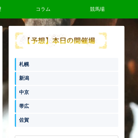
望
コラム
競馬場
札幌
新潟
中京
帯広
佐賀