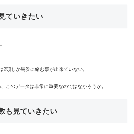
見ていきたい
囲。
は2頭しか馬券に絡む事が出来ていない。
為、このデータは非常に重要なのではなかろうか。
数も見ていきたい