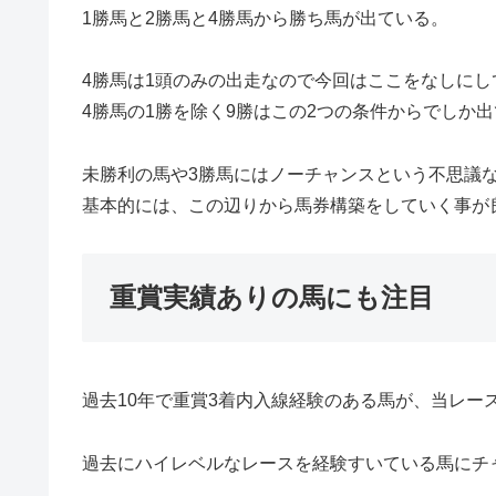
1勝馬と2勝馬と4勝馬から勝ち馬が出ている。
4勝馬は1頭のみの出走なので今回はここをなしにし
4勝馬の1勝を除く9勝はこの2つの条件からでしか
未勝利の馬や3勝馬にはノーチャンスという不思議
基本的には、この辺りから馬券構築をしていく事が
重賞実績ありの馬にも注目
過去10年で重賞3着内入線経験のある馬が、当レー
過去にハイレベルなレースを経験すいている馬にチ