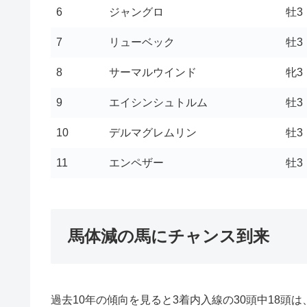
6
ジャングロ
牡3
7
リューベック
牡3
8
サーマルウインド
牝3
9
エイシンシュトルム
牡3
10
デルマグレムリン
牡3
11
エンペザー
牡3
馬体減の馬にチャンス到来
過去10年の傾向を見ると3着内入線の30頭中18