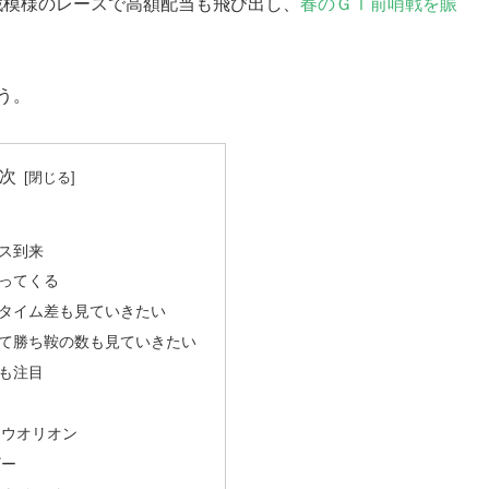
戦模様のレースで高額配当も飛び出し、
春のＧⅠ前哨戦を賑
う。
次
ス到来
ってくる
タイム差も見ていきたい
て勝ち鞍の数も見ていきたい
も注目
ロウオリオン
ザー