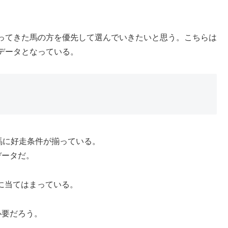
ってきた馬の方を優先して選んでいきたいと思う。こちらは
データとなっている。
馬に好走条件が揃っている。
データだ。
件に当てはまっている
。
必要だろう。