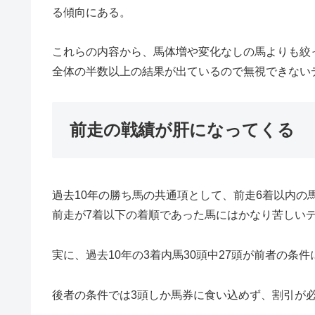
る傾向にある。
これらの内容から、馬体増や変化なしの馬よりも絞
全体の半数以上の結果が出ているので無視できない
前走の戦績が肝になってくる
過去10年の勝ち馬の共通項として、前走6着以内の
前走が7着以下の着順であった馬にはかなり苦しい
実に、
過去10年の3着内馬30頭中27頭が前者の条
後者の条件では3頭しか馬券に食い込めず、割引が