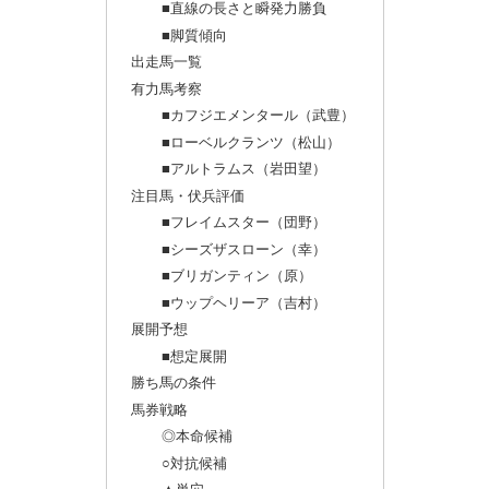
■直線の長さと瞬発力勝負
■脚質傾向
出走馬一覧
有力馬考察
■カフジエメンタール（武豊）
■ローベルクランツ（松山）
■アルトラムス（岩田望）
注目馬・伏兵評価
■フレイムスター（団野）
■シーズザスローン（幸）
■ブリガンティン（原）
■ウップヘリーア（吉村）
展開予想
■想定展開
勝ち馬の条件
馬券戦略
◎本命候補
○対抗候補