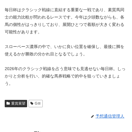
毎日杯はクラシック戦線に直結する重要な一戦であり、素質馬同
士の能力比較が問われるレースです。今年は少頭数ながらも、各
馬の個性がはっきりしており、展開ひとつで着順が大きく変わる
可能性があります。
スローペース濃厚の中で、いかに良い位置を確保し、最後に脚を
使えるかが勝敗の分かれ目となるでしょう。
2026年のクラシック戦線を占う意味でも見逃せない毎日杯。しっ
かりと分析を行い、的確な馬券戦略で的中を狙っていきましょ
う。
重賞展望
GⅢ
予想通信管理人