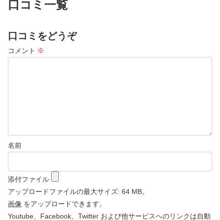
口コミ一覧
口コミをどうぞ
コメント
※
名前
添付ファイル
アップロードファイルの最大サイズ: 64 MB。
画像
をアップロードできます。
Youtube、Facebook、Twitter および他サービスへのリンクは自動