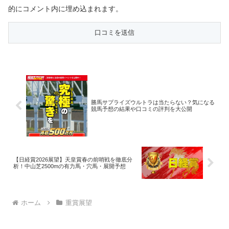
的にコメント内に埋め込まれます。
勝馬サプライズウルトラは当たらない？気になる
競馬予想の結果や口コミの評判を大公開
【日経賞2026展望】天皇賞春の前哨戦を徹底分
析！中山芝2500mの有力馬・穴馬・展開予想
ホーム
重賞展望