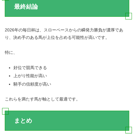
最終結論
2026年の毎日杯は、スローペースからの瞬発力勝負が濃厚であ
り、決め手のある馬が上位を占める可能性が高いです。
特に、
好位で競馬できる
上がり性能が高い
騎手の信頼度が高い
これらを満たす馬が軸として最適です。
まとめ