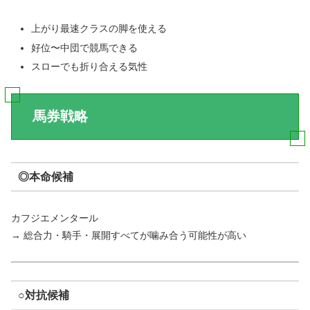
上がり最速クラスの脚を使える
好位〜中団で競馬できる
スローでも折り合える気性
馬券戦略
◎本命候補
カフジエメンタール
→ 総合力・騎手・展開すべてが噛み合う可能性が高い
○対抗候補