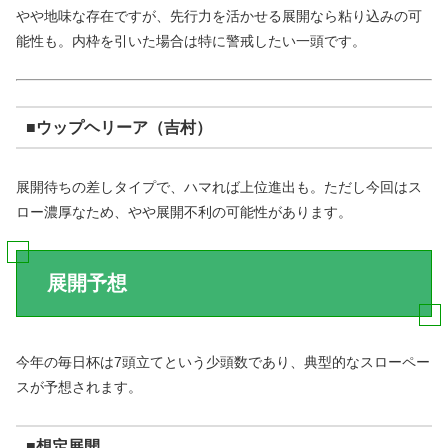
やや地味な存在ですが、先行力を活かせる展開なら粘り込みの可
能性も。内枠を引いた場合は特に警戒したい一頭です。
■ウップヘリーア（吉村）
展開待ちの差しタイプで、ハマれば上位進出も。ただし今回はス
ロー濃厚なため、やや展開不利の可能性があります。
展開予想
今年の毎日杯は7頭立てという少頭数であり、典型的なスローペー
スが予想されます。
■想定展開