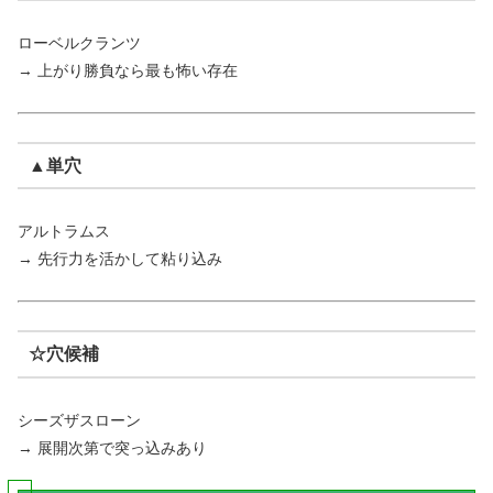
ローベルクランツ
→ 上がり勝負なら最も怖い存在
▲単穴
アルトラムス
→ 先行力を活かして粘り込み
☆穴候補
シーズザスローン
→ 展開次第で突っ込みあり