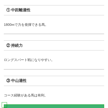
① 中距離適性
1800m
で
力
を
発揮
できる
馬。
② 持続力
ロング
スパート
戦
に
なり
やすい。
③ 中山適性
コース
経験
が
ある
馬
は
有利。