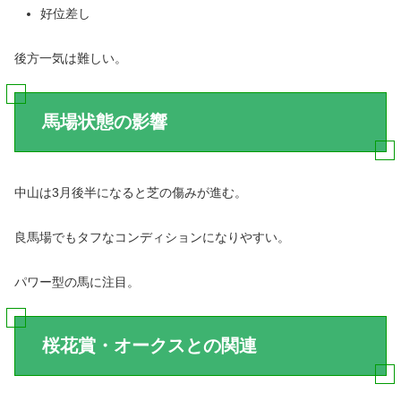
好
位
差し
後方
一気
は
難しい。
馬場状態の影響
中山
は
3
月
後半
に
なる
と
芝
の
傷み
が
進む。
良
馬場
でも
タフ
な
コンディション
に
なり
やすい。
パワー
型
の
馬
に
注目。
桜花賞・オークスとの関連