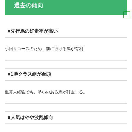
過去の傾向
■先行馬の好走率が高い
小回り
コース
の
ため、
前
に
行ける
馬
が
有利。
■1勝クラス組が台頭
重賞
未経験
でも、
勢い
の
ある
馬
が
好
走
する。
■人気はやや波乱傾向