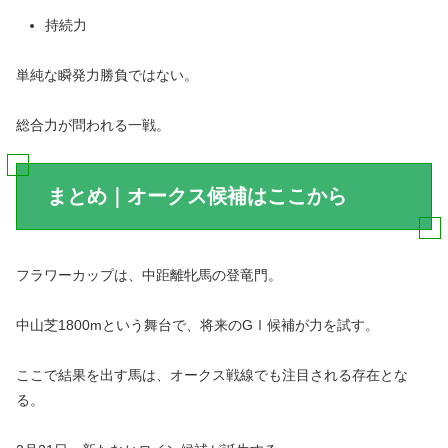
持続
力
単純
な
瞬発
力
勝負
では
ない。
総合
力
が
問
われる
一戦。
まとめ｜オークス候補はここから
フラワー
カップ
は、
中距離
牝馬
の
登竜門。
中山
芝
1800m
という
舞台
で、
将来
の
GⅠ
候補
が
力
を
試す。
ここ
で
結果
を
出す
馬
は、
オークス
戦線
でも
注目
さ
れる
存在
と
な
る。