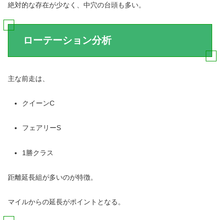
絶対
的
な
存在
が
少
なく、
中
穴
の
台頭
も
多い。
ローテーション分析
主
な
前
走
は、
クイーン
C
フェアリー
S
1
勝
クラス
距離
延長
組
が
多い
の
が
特徴。
マイル
から
の
延長
が
ポイント
と
なる。