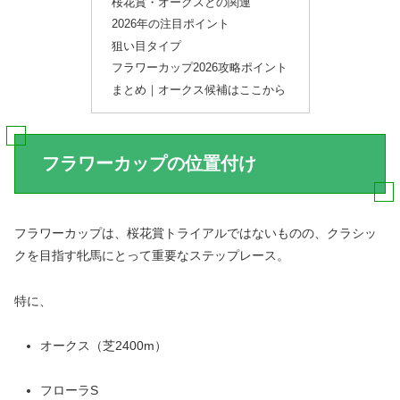
桜花賞・オークスとの関連
2026年の注目ポイント
狙い目タイプ
フラワーカップ2026攻略ポイント
まとめ｜オークス候補はここから
フラワーカップの位置付け
フラワー
カップ
は、
桜花
賞
トライアル
では
ない
ものの、
クラシッ
ク
を
目指す
牝馬
にとって
重要
な
ステップ
レース。
特に、
オークス（
芝
2400m）
フロー
ラ
S