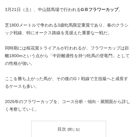
3
月
21
日（
土）、
中山
競馬
場
で
行
われる
GⅢ
フラワー
カップ
。
芝
1800
メートル
で
争
われる
3
歳
牝馬
限定
重賞
で
あり、
春の
クラシ
ック
戦線、
特に
オークス
路線
を
見
据
え
た
重要
な
一戦
だ。
同
時期
に
は
桜花
賞
トライアル
が
行
われる
が、
フラワー
カップ
は
距
離
1800m
という
点
から
「
中距離
適性
を
持つ
牝馬
の
登竜門」
として
の
性格
が
強い。
ここ
を
勝ち
上
が
っ
た
馬
が、
その後
の
GⅠ
戦線
で
主役
級
へ
と
成長
す
る
ケース
も
多い。
2026
年
の
フラワー
カップ
を、
コース
分析・
傾向・
展開
面
から
詳
し
く
考察
し
てい
く。
目次