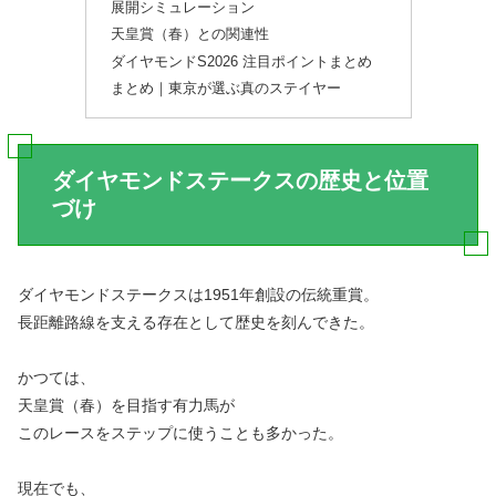
展開シミュレーション
天皇賞（春）との関連性
ダイヤモンドS2026 注目ポイントまとめ
まとめ｜東京が選ぶ真のステイヤー
ダイヤモンドステークスの歴史と位置
づけ
ダイヤモンドステークスは1951年創設の伝統重賞。
長距離路線を支える存在として歴史を刻んできた。
かつては、
天皇賞（春）を目指す有力馬が
このレースをステップに使うことも多かった。
現在でも、