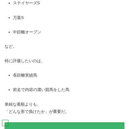
ステイヤーズS
万葉S
中距離オープン
など。
特に評価したいのは、
長距離実績馬
前走で内容の濃い競馬をした馬
単純な着順よりも、
「どんな形で負けたか」が重要だ。