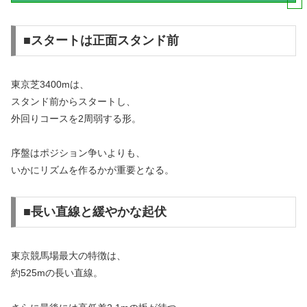
■スタートは正面スタンド前
東京芝3400mは、
スタンド前からスタートし、
外回りコースを2周弱する形。
序盤はポジション争いよりも、
いかにリズムを作るかが重要となる。
■長い直線と緩やかな起伏
東京競馬場最大の特徴は、
約525mの長い直線。