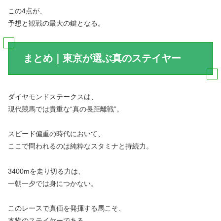
この4点が、
予想と観戦の最大の鍵となる。
まとめ｜東京が選ぶ真のステイヤー
ダイヤモンドステークスは、
現代競馬では貴重な“真の長距離戦”。
スピード偏重の時代において、
ここで問われるのは純粋なスタミナと持続力。
3400mを走り切る力は、
一朝一夕では身につかない。
このレースで真価を発揮する馬こそ、
本物のステイヤーである。