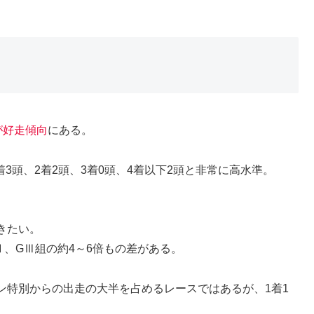
が好走傾向
にある。
3頭、2着2頭、3着0頭、4着以下2頭と非常に高水準。
きたい。
、GⅢ組の約4～6倍もの差がある。
ン特別からの出走の大半を占めるレースではあるが、1着1