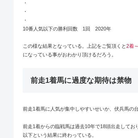
・
・
・
10番人気以下の勝利回数
1回 2020年
この様な結果となっている。上記をご覧頂くと
2着
になっている事がおわかり頂けるだろう。
前走1着馬に過度な期待は禁物
前走1着馬に人気が集中しやすいせいか、伏兵馬の
前走1着からの臨戦馬は過去10年で18頭出走して
以下という結果に終わっている。