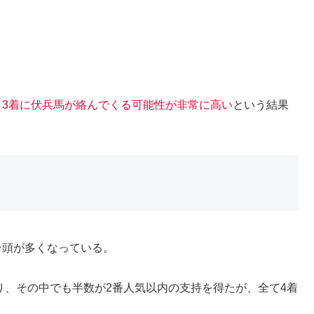
～3着に伏兵馬が絡んでくる可能性が非常に高い
という結果
台頭が多くなっている。
おり、その中でも半数が2番人気以内の支持を得たが、全て4着