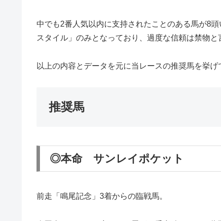
中でも2番人気以内に支持されたことのある馬が8頭
スタイル」のみとなっており、過度な信頼は禁物と
以上の内容とデータを元に当レースの推奨馬を挙げ
推奨馬
◎本命 サンレイポケット
前走「
鳴尾記念
」3着からの臨戦馬。