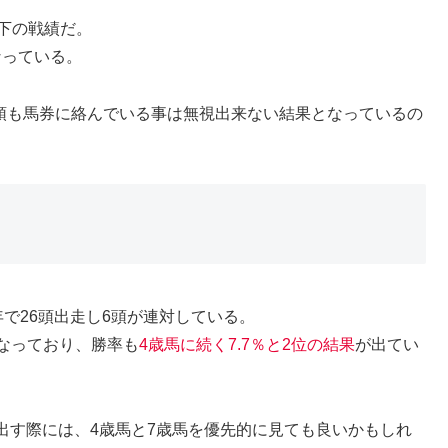
下の戦績だ。
なっている。
4頭も馬券に絡んでいる事は無視出来ない結果となっているの
年で26頭出走し6頭が連対している。
となっており、勝率も
4歳馬に続く7.7％と2位の結果
が出てい
出す際には、4歳馬と7歳馬を優先的に見ても良いかもしれ