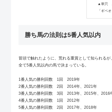
▲単穴 
「ギベオ
勝ち馬の法則は5番人気以内
冒頭で触れたように、荒れる重賞として知られるが
全て5番人気以内の馬で決まっている。
1番人気の勝利回数
1回 2019年
2番人気の勝利回数
2回 2014年、2021年
3番人気の勝利回数
3回 2013年、2015年、2016
4番人気の勝利回数
1回 2012年
5番人気の勝利回数
2回 2017年、2018年