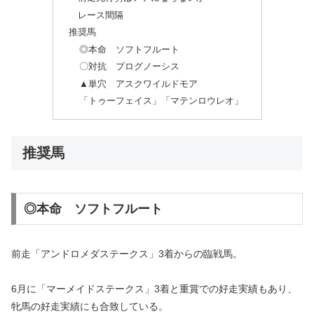
レース間隔
推奨馬
◎本命 ソフトフルート
〇対抗 プログノーシス
▲単穴 アスクワイルドモア
「トゥーフェイス」「マテンロウレオ」
推奨馬
◎本命 ソフトフルート
前走「アンドロメダステークス」3着からの臨戦馬。
6月に「マーメイドステークス」3着と重賞での好走実績もあり、
牝馬の好走実績にも合致している。