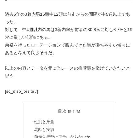
過去5年の3着内馬15頭中12頭は前走からの間隔が中5週以上であ
った。
対して、中4週以内の馬は3着内率が前者の30.8％に対し6.7%と非
常に厳しい傾向にある。
余裕を持ったローテーションで臨んできた馬が勝ちやすい傾向に
あると考えて良さそうだ。
以上の内容とデータを元に当レースの推奨馬を挙げていきたいと
思う
[sc_disp_prsite /]
目次
性別と斤量
馬齢と実績
前走先行勢はアテにならないか