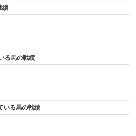
戦績
ている馬の戦績
している馬の戦績