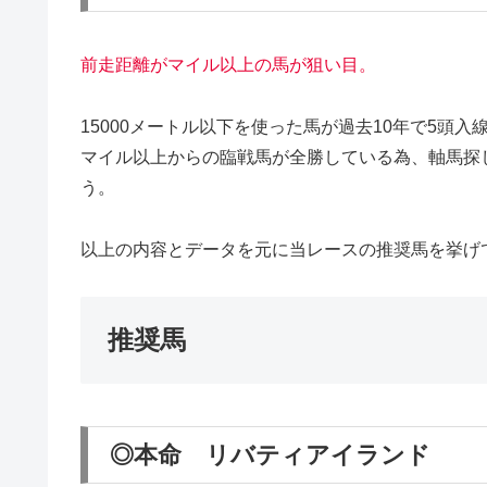
前走距離がマイル以上の馬が狙い目。
15000メートル以下を使った馬が過去10年で5頭
マイル以上からの臨戦馬が全勝している為、軸馬探し
う。
以上の内容とデータを元に当レースの推奨馬を挙げ
推奨馬
◎本命 リバティアイランド