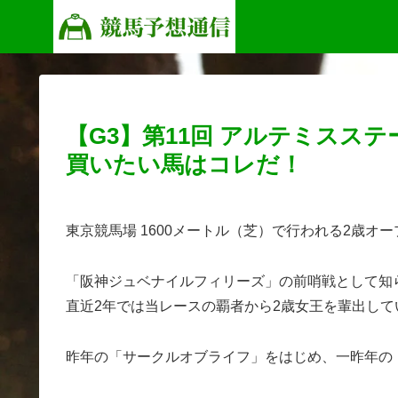
【G3】第11回 アルテミスス
買いたい馬はコレだ！
東京競馬場 1600メートル（芝）で行われる2歳オー
「阪神ジュベナイルフィリーズ」の前哨戦として知
直近2年では当レースの覇者から2歳女王を輩出して
昨年の
「サークルオブライフ」
をはじめ、一昨年の