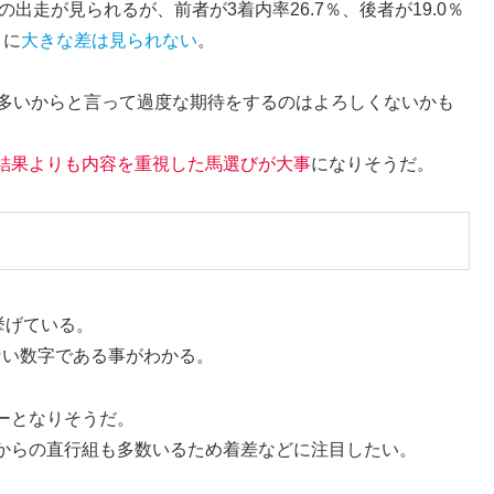
出走が見られるが、前者が3着内率26.7％、後者が19.0％
こに
大きな差は見られない
。
が多いからと言って過度な期待をするのはよろしくないかも
結果よりも内容を重視した馬選びが大事
になりそうだ。
挙げている。
ない数字である事がわかる。
ーとなりそうだ。
からの直行組も多数いるため着差などに注目したい。