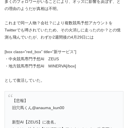
多くのフォロワーがいることにより、オッズに影響を及ぼす、と
の理由のようだが真相は不明。
これまで
同一人物？会社？
により複数競馬予想アカウントを
Twitterでも噂されていたため、その火消しに走ったのか？との憶
測も飛んでいたが、わずか2週間後の4月29日には
[box class=”red_box” title=”新サービス”]
・中央競馬専門予想AI ZEUS
・地方競馬専門予想AI MINERVA[/box]
として復活していた。
【悲報】
旧穴馬くん@anauma_kun00
新型AI【ZEUS】に改名。