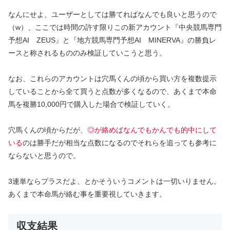
なんにせよ、ユーザーとしては勝てればなんでも良いと思うので
（w）、ここでは時間の許す限りこの新アカウント『
中央競馬専門
予想AI ZEUS
』と『
地方競馬専門予想AI MINERVA
』の勝負レ
ースと称されるもののみ検証していこうと思う。
なお、これらのアカウントは穴馬くんの頃から買い方を複数提示
していることから全て買うと点数が多くなるので、あくまで
本命
馬を複勝10,000円で購入した場合で検証
していく。
穴馬くんの頃からだが、
◎が絡めばなんでもかんでも的中にして
いる
のは勝手だが相当な点数になるのでそれらを追っても参考に
ならないと思うので。
3連単ならプラスだよ、とかそういうコメントは一切いりません。
あくまで本命馬が絡む事を重要視していきます。
収支結果