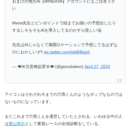
おまけの地方AI【MINERVA】アカウントにもご注意下さ
い
Maria先生とピンポイントで紐までお揃いの予想出したり
するしそもそもAIを導入してるのかすら怪しい🤐
先生はAIじゃなくて展開ロケーションで予想してるはずな
のにおかしいぞ‼︎
pic.twitter.com/jddl6Baivh
— 👁🚨注意喚起君🚨👁 (@gizoubaken)
April 27, 2023
アイコンはそれぞれ今までの穴馬くんのようなポップなものでは
ないものになっています。
またこれまで穴馬くんを運営していたとされる、いわゆる中の人
は
栗山孝志
として重賞レースの全頭診断をしている。