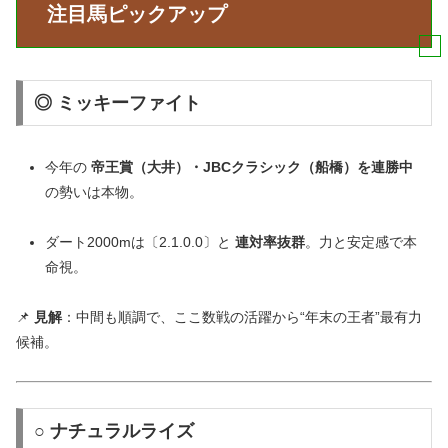
注目馬ピックアップ
◎ ミッキーファイト
今年の
帝王賞（大井）・JBCクラシック（船橋）を連勝中
の勢いは本物。
ダート2000mは〔2.1.0.0〕と
連対率抜群
。力と安定感で本
命視。
📌
見解
：中間も順調で、ここ数戦の活躍から“年末の王者”最有力
候補。
○ ナチュラルライズ