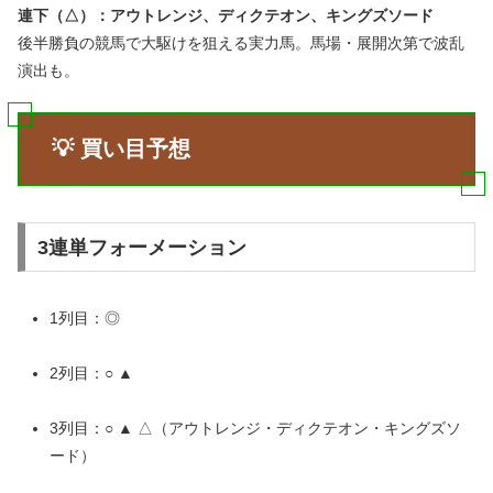
連下（△）：アウトレンジ、ディクテオン、キングズソード
後半勝負の競馬で大駆けを狙える実力馬。馬場・展開次第で波乱
演出も。
💡 買い目予想
3連単フォーメーション
1列目：◎
2列目：○ ▲
3列目：○ ▲ △（アウトレンジ・ディクテオン・キングズソ
ード）