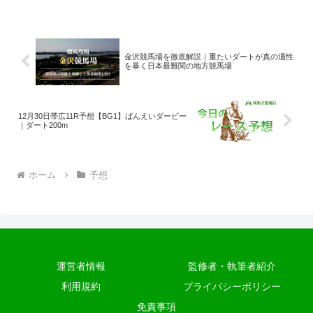
金沢競馬場を徹底解説｜重たいダートが真の適性
を暴く日本最難関の地方競馬場
12月30日帯広11R予想【BG1】ばんえいダービー
｜ダート200m
ホーム
予想
運営者情報
監修者・執筆者紹介
利用規約
プライバシーポリシー
免責事項