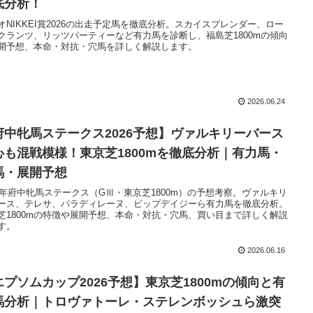
底分析！
オNIKKEI賞2026の出走予定馬を徹底分析。スカイスプレンダー、ロー
クランツ、リッツパーティーなど有力馬を診断し、福島芝1800mの傾向
開予想、本命・対抗・穴馬を詳しく解説します。
2026.06.24
府中牝馬ステークス2026予想】ヴァルキリーバース
心も混戦模様！東京芝1800mを徹底分析｜有力馬・
馬・展開予想
26年府中牝馬ステークス（GⅢ・東京芝1800m）の予想考察。ヴァルキリ
ース、テレサ、パラディレーヌ、ビップデイジーら有力馬を徹底分析。
芝1800mの特徴や展開予想、本命・対抗・穴馬、買い目まで詳しく解説
す。
2026.06.16
エプソムカップ2026予想】東京芝1800mの傾向と有
馬分析｜トロヴァトーレ・ステレンボッシュら激突