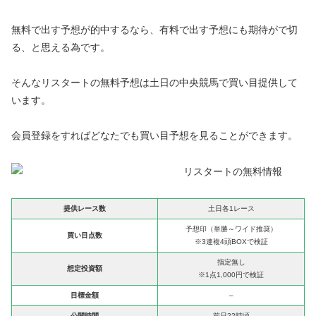
無料で出す予想が的中するなら、有料で出す予想にも期待がで切
る、と思える為です。
そんなリスタートの
無料予想は土日の中央競馬で買い目提供して
います。
会員登録をすればどなたでも買い目予想を見ることができます。
提供レース数
土日各1レース
予想印（単勝～ワイド推奨）
買い目点数
※3連複4頭BOXで検証
指定無し
想定投資額
※1点1,000円で検証
目標金額
–
公開時間
前日22時頃