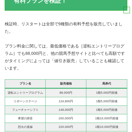
有料プランを検証！
検証時、リスタートは全部で9種類の有料予想を販売していまし
た。
プラン料金に関しては、最低価格である［逆転エントリープログ
ラム］でも88,000円と、他の競馬予想サイトと比べても高額です
がタイミングによっては「値引き販売」していることも確認して
います。
プラン名
販売価格
馬券代
逆転エントリープログラム
88,000円
1鞍5,000円前後
リボーンステージ
124,800円
1鞍5,000円前後
フューチャーシフト
149,000円
1鞍5,000円前後
希望の蹄音
200,000円
1鞍10,000円前後
烈火の直線
220,000円
1鞍10,000円前後