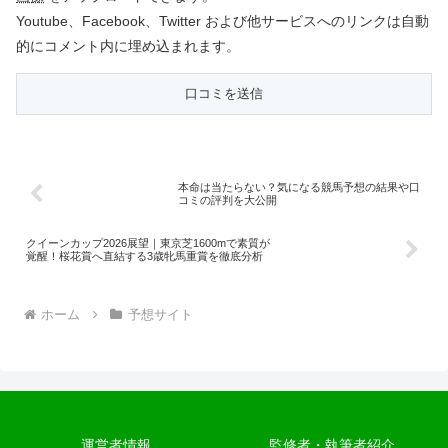
Youtube、Facebook、Twitter および他サービスへのリンクは自動
的にコメント内に埋め込まれます。
本命は当たらない？気になる競馬予想の結果や口
コミの評判を大公開
クイーンカップ2026展望｜東京芝1600mで素質が
覚醒！桜花賞へ直結する3歳牝馬重賞を徹底分析
ホーム
予想サイト
運営者情報
監修者・執筆者紹介