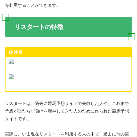
を利用することができます。
リスタートの特徴
注目
リスタートは、
過去に競馬予想サイトで失敗した人や、
これまで
予想が当たらず負けを増やしてきた人
のために作られた競馬予想
サイトです。
実際に、いま現在リスタートを利用する人の中で、過去に他の競