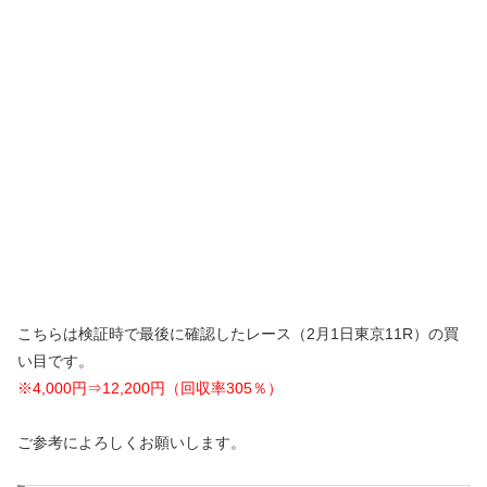
こちらは検証時で最後に確認したレース（2月1日東京11R）の買
い目です。
※4,000円⇒12,200円（回収率305％）
ご参考によろしくお願いします。