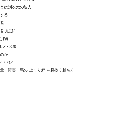
とは別次元の迫力
する
差
を頂点に
別物
ルメ×競馬
のか
てくれる
量・障害・馬の“止まり癖”を見抜く勝ち方