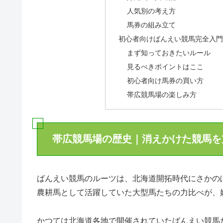
人気別の考え方
馬券の組み立て
初心者向けばんえい競馬完全入門
まず知っておきたいルール
見るべきポイントはここ
初心者向け馬券の買い方
帯広競馬場の楽しみ方
帯広競馬場の歴史｜消えかけた競馬を
ばんえい競馬のルーツは、北海道開拓時代にさかの
農耕馬として活躍していた大型馬たちの力比べが、
かつては北海道各地で開催されていたばんえい競馬