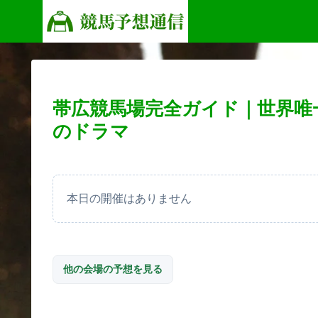
帯広競馬場完全ガイド｜世界唯
のドラマ
本日の開催はありません
他の会場の予想を見る