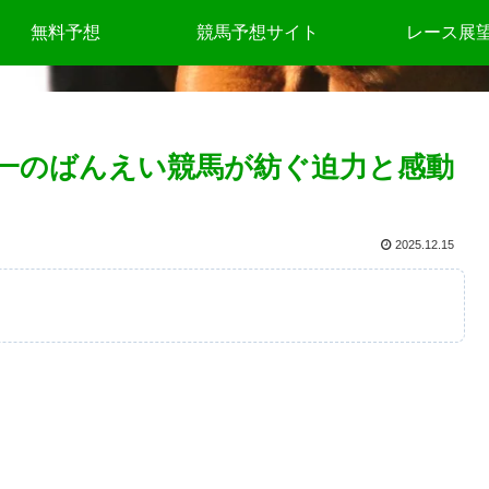
無料予想
競馬予想サイト
レース展
一のばんえい競馬が紡ぐ迫力と感動
2025.12.15