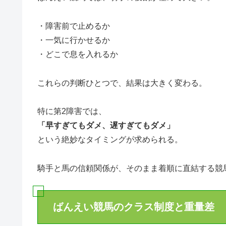
・障害前で止めるか
・一気に行かせるか
・どこで息を入れるか
これらの判断ひとつで、結果は大きく変わる。
特に第2障害では、
「早すぎてもダメ、遅すぎてもダメ」
という絶妙なタイミングが求められる。
騎手と馬の信頼関係が、そのまま着順に直結する競
ばんえい競馬のクラス制度と重量差