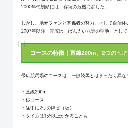
2000年代初頭には、存続の危機に瀕した。
しかし、地元ファンと関係者の努力、そして自治体
2007年以降、帯広は「ばんえい競馬の聖地」とし
コースの特徴｜直線200m、2つの“山
帯広競馬場のコースは、一般競馬とはまったく異な
・直線200m
・砂コース
・途中に2つの障害（坂）
・タイムは1分以上かかることも