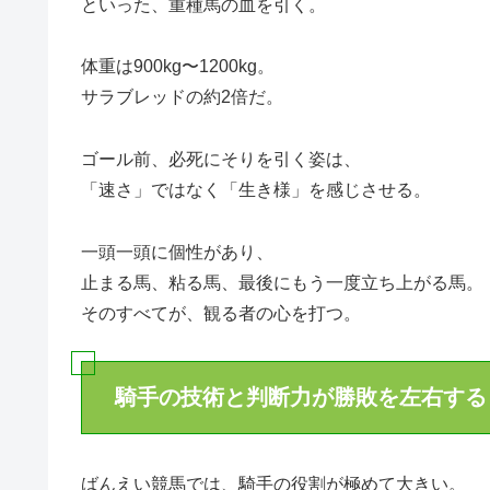
といった、重種馬の血を引く。
体重は900kg〜1200kg。
サラブレッドの約2倍だ。
ゴール前、必死にそりを引く姿は、
「速さ」ではなく「生き様」を感じさせる。
一頭一頭に個性があり、
止まる馬、粘る馬、最後にもう一度立ち上がる馬。
そのすべてが、観る者の心を打つ。
騎手の技術と判断力が勝敗を左右する
ばんえい競馬では、騎手の役割が極めて大きい。