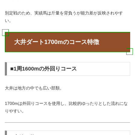
別定戦のため、実績馬は斤量を背負うが能力差が反映されやす
い。
大井ダート1700mのコース特徴
■1周1600mの外回りコース
大井は地方の中でも広い部類。
1700mは外回りコースを使用し、比較的ゆったりとした流れにな
りやすい。