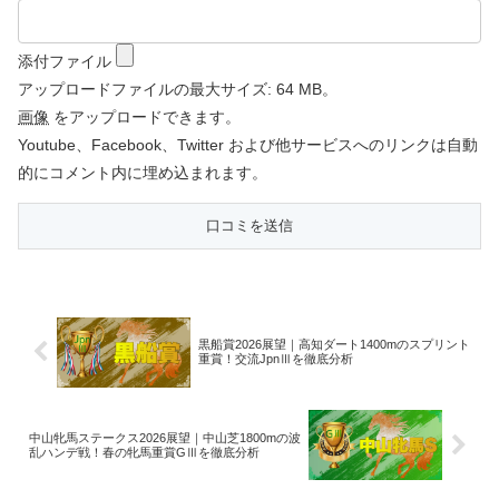
添付ファイル
アップロードファイルの最大サイズ: 64 MB。
画像
をアップロードできます。
Youtube、Facebook、Twitter および他サービスへのリンクは自動
的にコメント内に埋め込まれます。
黒船賞2026展望｜高知ダート1400mのスプリント
重賞！交流JpnⅢを徹底分析
中山牝馬ステークス2026展望｜中山芝1800mの波
乱ハンデ戦！春の牝馬重賞GⅢを徹底分析