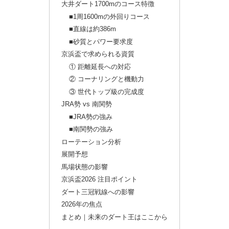
大井ダート1700mのコース特徴
■1周1600mの外回りコース
■直線は約386m
■砂質とパワー要求度
京浜盃で求められる資質
① 距離延長への対応
② コーナリングと機動力
③ 世代トップ級の完成度
JRA勢 vs 南関勢
■JRA勢の強み
■南関勢の強み
ローテーション分析
展開予想
馬場状態の影響
京浜盃2026 注目ポイント
ダート三冠戦線への影響
2026年の焦点
まとめ｜未来のダート王はここから