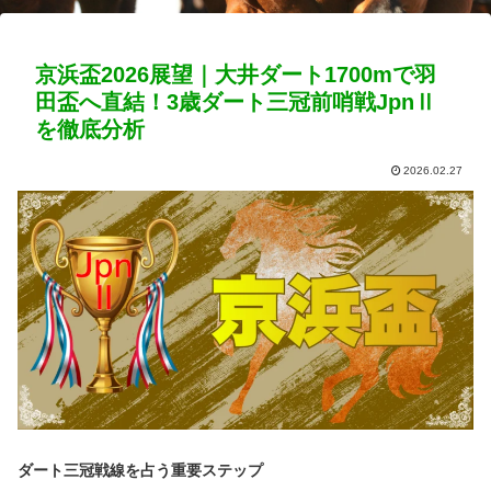
京浜盃2026展望｜大井ダート1700mで羽
田盃へ直結！3歳ダート三冠前哨戦JpnⅡ
を徹底分析
2026.02.27
ダート三冠戦線を占う重要ステップ