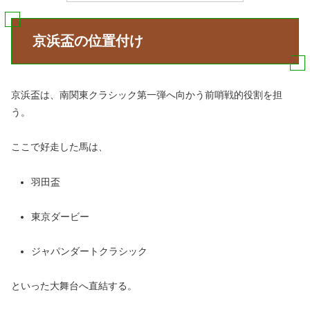
京浜盃の位置付け
京浜盃は、南関東クラシック第一弾へ向かう前哨戦的役割を担
う。
ここで好走した馬は、
羽田盃
東京ダービー
ジャパンダートクラシック
といった大舞台へ直結する。