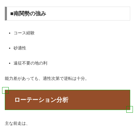
■南関勢の強み
コース経験
砂適性
遠征不要の地の利
能力差があっても、適性次第で逆転は十分。
ローテーション分析
主な前走は、