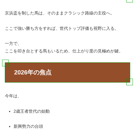
京浜盃を制した馬は、そのままクラシック路線の主役へ。
ここで強い勝ち方をすれば、世代トップ評価も視野に入る。
一方で、
ここを叩き台とする馬もいるため、仕上がり度の見極めが鍵。
2026年の焦点
今年は、
2歳王者世代の始動
新興勢力の台頭