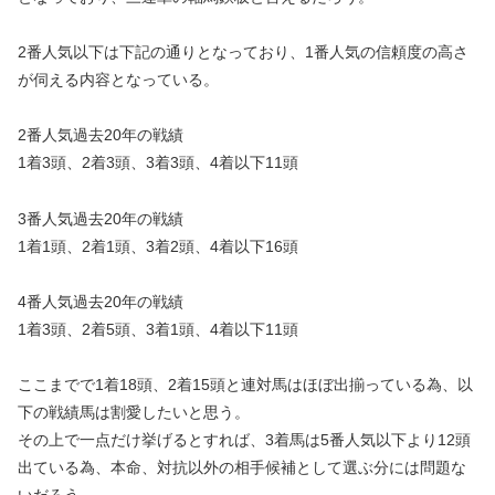
2番人気以下は下記の通りとなっており、1番人気の信頼度の高さ
が伺える内容となっている。
2番人気過去20年の戦績
1着3頭、2着3頭、3着3頭、4着以下11頭
3番人気過去20年の戦績
1着1頭、2着1頭、3着2頭、4着以下16頭
4番人気過去20年の戦績
1着3頭、2着5頭、3着1頭、4着以下11頭
ここまでで1着18頭、2着15頭と連対馬はほぼ出揃っている為、以
下の戦績馬は割愛したいと思う。
その上で一点だけ挙げるとすれば、3着馬は5番人気以下より12頭
出ている為、本命、対抗以外の相手候補として選ぶ分には問題な
いだろう。