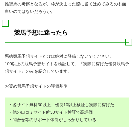
推奨馬の考察となるが、枠が決まった際に当てはめてみるのも面
白いのではないだろうか。
競馬予想に迷ったら
悪徳競馬予想サイトだけは絶対に登録しないでください。
100以上の競馬予想サイトを検証して、『実際に稼げた優良競馬予
想サイト』のみを紹介しています。
お奨め競馬予想サイトの評価基準
・各サイト無料30以上、優良10以上検証し実際に稼げた
・他の口コミサイト約30サイト検証で高評価
・問合せ等のサポート体制がしっかりしている