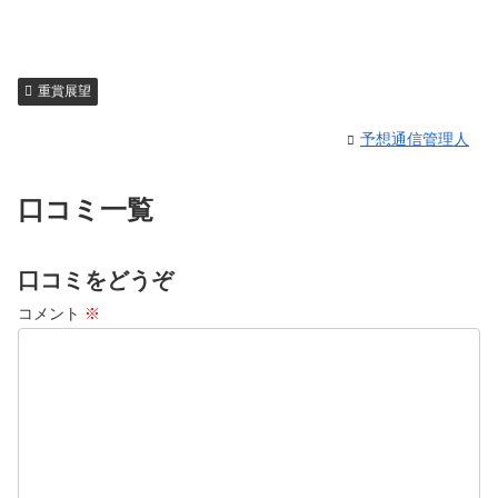
重賞展望
予想通信管理人
口コミ一覧
口コミをどうぞ
コメント
※