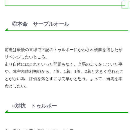
◎本命 サーブルオール
前走は最後の直線で下記のトゥルボーにかわされ優勝を逃したが
リベンジしたいところ。
走り自体にはこれといった問題もなく、当馬の走りをしていた事
や、障害未勝利初戦から、4着、1着、1着、2着と大きく崩れたこ
とがない為、評価を落とすには尚早かと思う。よって、当馬を本
命としたい。
○対抗 トゥルボー