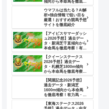
傾向から本命馬を徹底考
察！有力馬・穴馬を紹介
ウマフルは当たる？AI解
析×独自情報で狙い目を
厳選！おすすめ競馬予想
サイトを徹底紹介
【アイビスサマーダッシ
ュ2026予想】過去デー
タ・新潟芝千直傾向から
本命馬を徹底考察！有力
馬・穴馬を紹介
【クイーンステークス
2026予想】過去デー
タ・札幌芝1800m傾向
から本命馬を徹底考察！
有力馬・穴馬を紹介
【関屋記念2026予想】
過去データ・新潟芝
1600m傾向から本命馬
を徹底考察！有力馬・穴
馬を紹介
【東海ステークス2026
予想】過去データ・中京