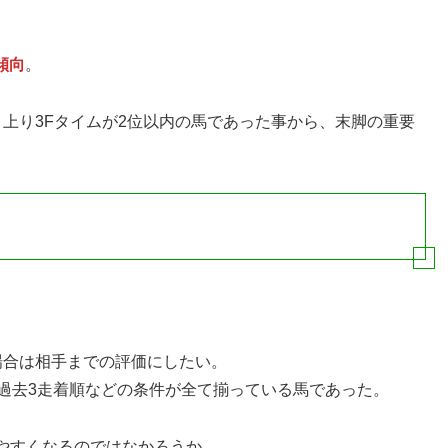
傾向
。
上り3Fタイムが2位以内の馬であった事から、末脚の重要
場合は相手までの評価にしたい。
過去3走着順などの条件が全て揃っている馬であった。
やすくなるのではなかろうか。