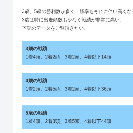
3歳、5歳の勝利数が多く、勝率もそれに伴い高くな
3歳は特に出走頭数も少なく戦績が非常に高い。
下記のデータをご覧頂きたい。
3歳の戦績
1着4頭、2着2頭、3着2頭、4着以下14頭
4歳の戦績
1着2頭、2着5頭、3着2頭、4着以下36頭
5歳の戦績
1着4頭、2着3頭、3着5頭、4着以下44頭