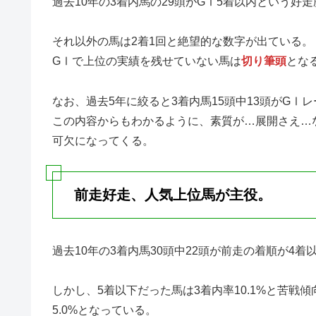
過去10年の3着内馬の29頭がGⅠ5着以内という好
それ以外の馬は2着1回と絶望的な数字が出ている。
GⅠで上位の実績を残せていない馬は
切り筆頭
とな
なお、過去5年に絞ると3着内馬15頭中13頭がGⅠ
この内容からもわかるように、素質が…展開さえ…
可欠になってくる。
前走好走、人気上位馬が主役。
過去10年の3着内馬30頭中22頭が前走の着順が4着
しかし、5着以下だった馬は3着内率10.1%と苦戦傾
5.0%となっている。