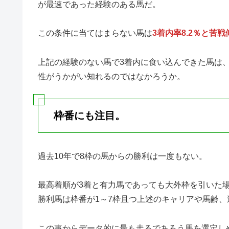
が最速であった経験のある馬だ。
この条件に当てはまらない馬は
3着内率8.2％と苦戦
上記の経験のない馬で3着内に食い込んできた馬は、
性がうかがい知れるのではなかろうか。
枠番にも注目。
過去10年で8枠の馬からの勝利は一度もない。
最高着順が3着と有力馬であっても大外枠を引いた
勝利馬は枠番が1～7枠且つ上述のキャリアや馬齢、
この事からデータ的に最も走るであろう馬を選定し