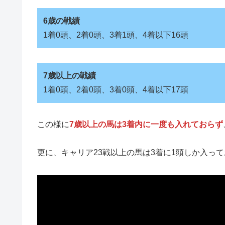
6歳の戦績
1着0頭、2着0頭、3着1頭、4着以下16頭
7歳以上の戦績
1着0頭、2着0頭、3着0頭、4着以下17頭
この様に
7歳以上の馬は3着内に一度も入れておらず
更に、キャリア23戦以上の馬は3着に1頭しか入って