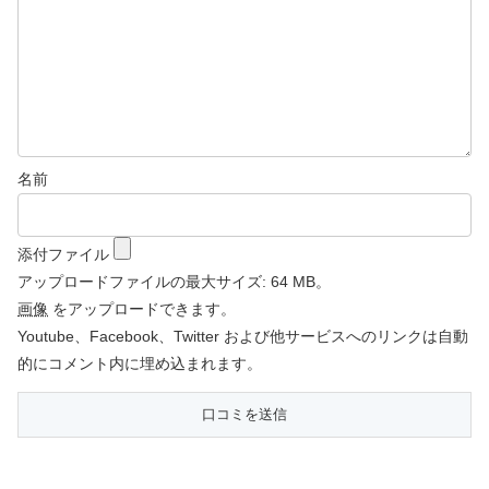
名前
添付ファイル
アップロードファイルの最大サイズ: 64 MB。
画像
をアップロードできます。
Youtube、Facebook、Twitter および他サービスへのリンクは自動
的にコメント内に埋め込まれます。