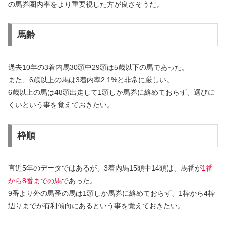
の馬券圏内率をより重要視した方が良さそうだ。
馬齢
過去10年の3着内馬30頭中29頭は
5歳以下の馬
であった。
また、6歳以上の馬は3着内率2.1%と非常に厳しい。
6歳以上の馬は48頭出走して1頭しか馬券に絡めておらず、選びに
くいという事を覚えておきたい。
枠順
直近5年のデータではあるが、3着内馬15頭中14頭は、馬番が
1番
から8番までの馬
であった。
9番より外の馬番の馬は1頭しか馬券に絡めておらず、1枠から4枠
辺りまでが有利傾向にあるという事を覚えておきたい。