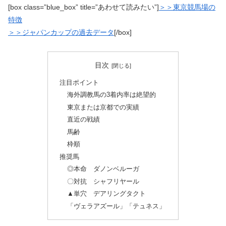
[box class=”blue_box” title=”あわせて読みたい”]
＞＞東京競馬場の
特徴
＞＞ジャパンカップの過去データ
[/box]
目次
注目ポイント
海外調教馬の3着内率は絶望的
東京または京都での実績
直近の戦績
馬齢
枠順
推奨馬
◎本命 ダノンベルーガ
〇対抗 シャフリヤール
▲単穴 デアリングタクト
「ヴェラアズール」「テュネス」