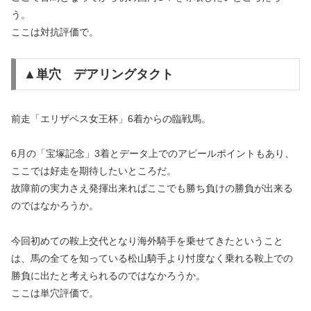
う。
ここは対抗評価で。
▲単穴 デアリングタクト
前走「エリザベス女王杯」6着からの臨戦馬。
6月の「宝塚記念」3着とデータ上でのアピールポイントもあり、
ここでは好走を期待したいところだ。
故障前の実力さえ発揮出来ればここでも勝ち負けの勝負が出来る
のではなかろうか。
今回初めての鞍上交代となり海外騎手を乗せてきたということ
は、馬の全てを知っている松山騎手より忖度なく乗れる鞍上での
勝負に出たと考えられるのではなかろうか。
ここは単穴評価で。