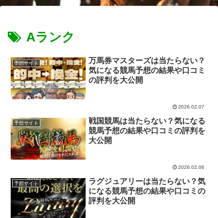
Aランク
万馬券マスターズは当たらない？
予想サイト
気になる競馬予想の結果や口コミ
の評判を大公開
2026.02.07
戦国競馬は当たらない？気になる
予想サイト
競馬予想の結果や口コミの評判を
大公開
2026.02.06
ラグジュアリーは当たらない？気
予想サイト
になる競馬予想の結果や口コミの
評判を大公開