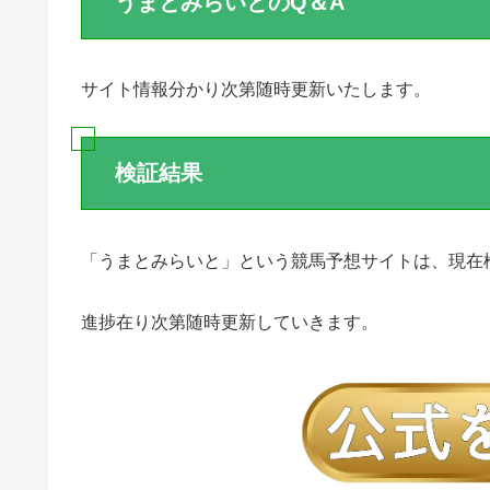
うまとみらいとのQ＆A
サイト情報分かり次第随時更新いたします。
検証結果
「うまとみらいと」という競馬予想サイトは、現在
進捗在り次第随時更新していきます。