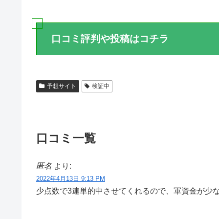
口コミ評判や投稿はコチラ
予想サイト
検証中
口コミ一覧
匿名
より:
2022年4月13日 9:13 PM
少点数で3連単的中させてくれるので、軍資金が少