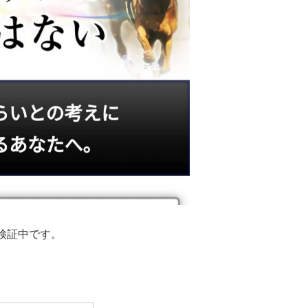
検証中です。