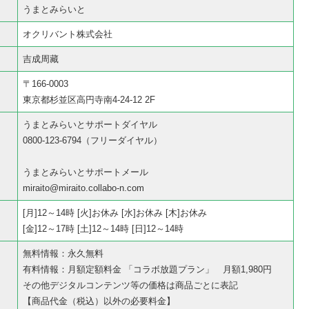
うまとみらいと
オクリバント株式会社
吉成周藏
〒166-0003
東京都杉並区高円寺南4-24-12 2F
うまとみらいとサポートダイヤル
0800-123-6794（フリーダイヤル）
うまとみらいとサポートメール
miraito@miraito.collabo-n.com
[月]12～14時 [火]お休み [水]お休み [木]お休み
[金]12～17時 [土]12～14時 [日]12～14時
無料情報：永久無料
有料情報：月額定額料金 「コラボ放題プラン」 月額1,980円
その他デジタルコンテンツ等の価格は商品ごとに表記
【商品代金（税込）以外の必要料金】