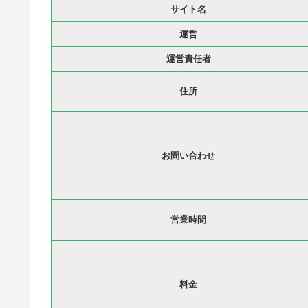
サイト名
運営
運営責任者
住所
お問い合わせ
営業時間
料金