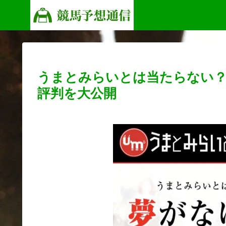
うまとみらいとは当たらない？
評判を大公開