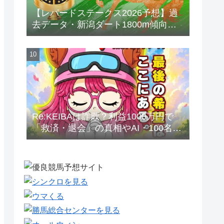
【レパードステークス2026予想】過
去データ・新潟ダート1800m傾向か
ら本命馬を徹底考察！3歳ダート重賞
の有力馬・穴馬を紹介
Re:KEIBAは詐欺？利益1000万円で
「救済・退会」の真相やAI・100名の
馬券師を徹底検証