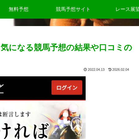
無料予想
競馬予想サイト
レース展
気になる競馬予想の結果や口コミの
2022.04.13
2026.02.04