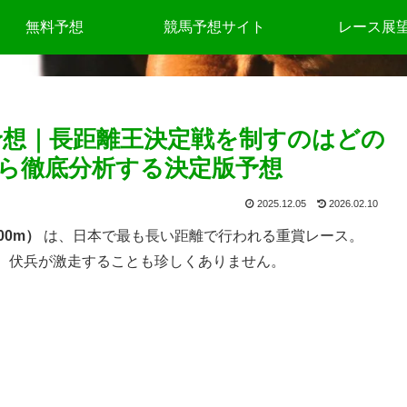
無料予想
競馬予想サイト
レース展
5予想｜長距離王決定戦を制すのはどの
ら徹底分析する決定版予想
2025.12.05
2026.02.10
00m）
は、日本で最も長い距離で行われる重賞レース。
、伏兵が激走することも珍しくありません。