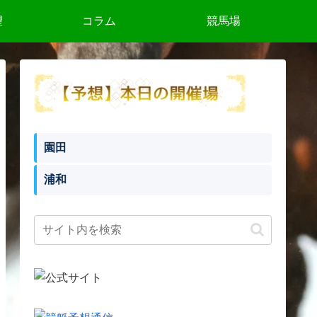
望
コラム
競馬場
園田
浦和