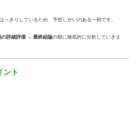
差がはっきりしているため、予想しがいのある一戦です。
馬の詳細評価 → 最終結論
の順に徹底的に分析していきま
イント