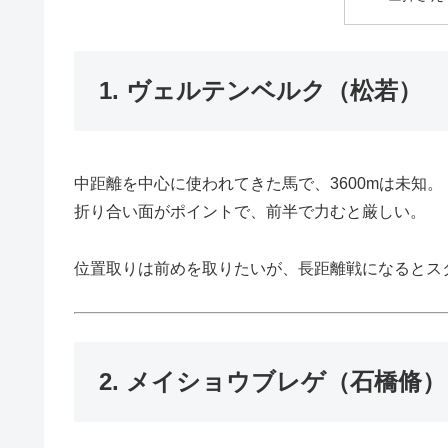
1. ヴェルテンベルク（松若）
中距離を中心に使われてきた馬で、3600mは未知。
折り合い面がポイントで、前半で力むと厳しい。
位置取りは前めを取りたいが、長距離戦になるとス
2. メイショウブレゲ（石橋脩）