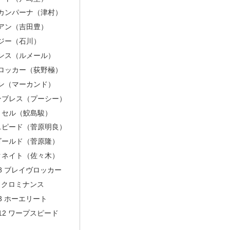
ルカンパーナ（津村）
キアン（吉田豊）
ロジー（石川）
ナンス（ルメール）
ヴロッカー（荻野極）
ロン（マーカンド）
カンブレス（プーシー）
ルミセル（鮫島駿）
プスピード（菅原明良）
ズゴールド（菅原隆）
ックネイト（佐々木）
8 ブレイヴロッカー
7 クロミナンス
3 ホーエリート
12 ワープスピード