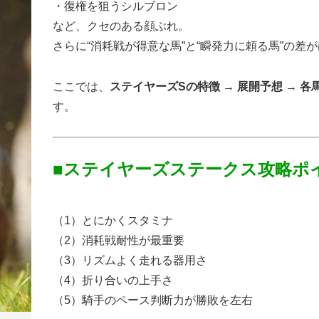
・復権を狙うシルブロン
など、クセのある顔ぶれ。
さらに“消耗戦が得意な馬”と“瞬発力に頼る馬”の
ここでは、
ステイヤーズSの特徴 → 展開予想 → 各
す。
■ステイヤーズステークス攻略ポ
（1）とにかくスタミナ
（2）消耗戦耐性が最重要
（3）リズムよく走れる器用さ
（4）折り合いの上手さ
（5）騎手のペース判断力が勝敗を左右