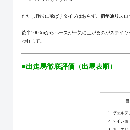
ただし極端に飛ばすタイプはおらず、
例年通りスロ
後半1000mからペースが一気に上がるのがステイヤ
われます。
■出走馬徹底評価（出馬表順）
目
1. ヴェル
2. メイシ
3. ホーエ