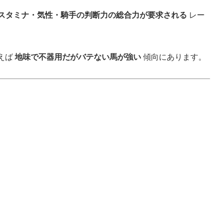
スタミナ・気性・騎手の判断力の総合力が要求される
レー
えば
地味で不器用だがバテない馬が強い
傾向にあります。