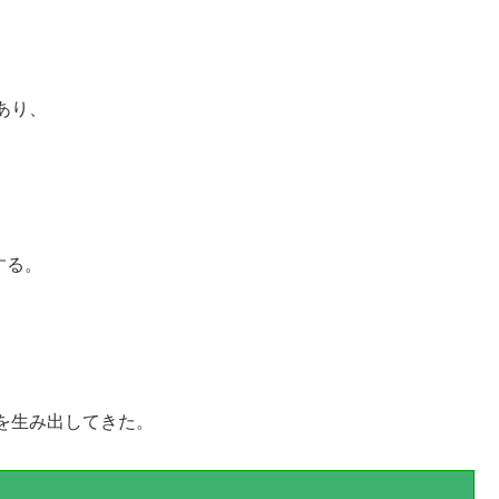
あり、
する。
を生み出してきた。