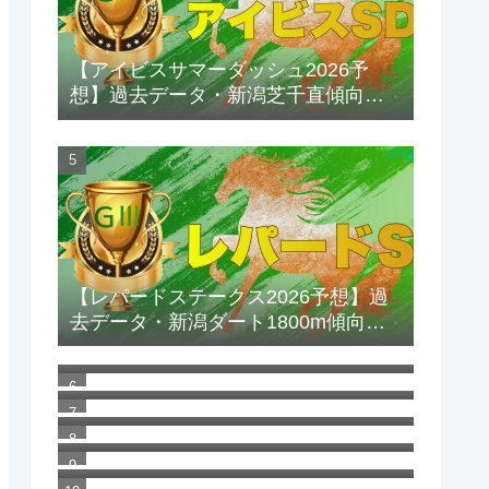
【アイビスサマーダッシュ2026予
想】過去データ・新潟芝千直傾向か
ら本命馬を徹底考察！有力馬・穴馬
を紹介
【レパードステークス2026予想】過
去データ・新潟ダート1800m傾向か
【クイーンステークス2026予想】過
ら本命馬を徹底考察！3歳ダート重賞
去データ・札幌芝1800m傾向から本
シンクロ（Synchro）は当たる？口コ
の有力馬・穴馬を紹介
命馬を徹底考察！有力馬・穴馬を紹
ミ・無料予想・特徴を徹底検証！お
Re:KEIBAは詐欺？利益1000万円で
介
すすめ競馬予想サイトを紹介
「救済・退会」の真相やAI・100名の
ウマくるは当たらない？気になる競
馬券師を徹底検証
馬予想の結果や口コミの評判を大公
札幌競馬場完全ガイド｜洋芝が生む
開
高速決着と夏競馬の魅力を徹底解説