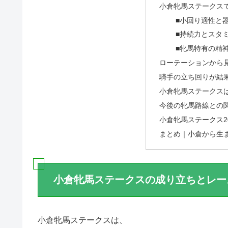
小倉牝馬ステークス
■小回り適性と
■持続力とスタ
■牝馬特有の精
ローテーションから
騎手の立ち回りが結
小倉牝馬ステークス
今後の牝馬路線との
小倉牝馬ステークス2
まとめ｜小倉から生
小倉牝馬ステークスの成り立ちとレー
小倉牝馬ステークスは、