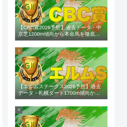
【CBC賞2026予想】過去データ・中
京芝1200m傾向から本命馬を徹底考
察！有力馬・穴馬を紹介
【エルムステークス2026予想】過去
データ・札幌ダート1700m傾向から
本命馬を徹底考察！有力馬・穴馬を
紹介