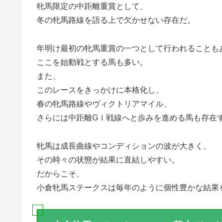
牝馬限定の中距離重賞として、
冬の牝馬路線を語る上で欠かせない存在だ。
年明け最初の牝馬重賞の一つとして行われることも
ここを始動戦とする馬も多い。
また、
このレースをきっかけに本格化し、
春の牝馬路線やヴィクトリアマイル、
さらには中距離GⅠ戦線へと歩みを進める馬も存在
牝馬は成長曲線やコンディションの波が大きく、
その時々の状態が結果に直結しやすい。
だからこそ、
小倉牝馬ステークスは毎年のように個性豊かな結果