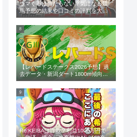
ウマくるは当たらない？気になる競
馬予想の結果や口コミの評判を大公
開
【レパードステークス2026予想】過
去データ・新潟ダート1800m傾向か
ら本命馬を徹底考察！3歳ダート重賞
の有力馬・穴馬を紹介
Re:KEIBAは詐欺？利益1000万円で