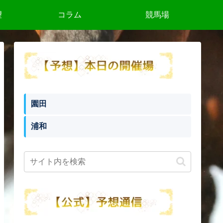
望
コラム
競馬場
園田
浦和