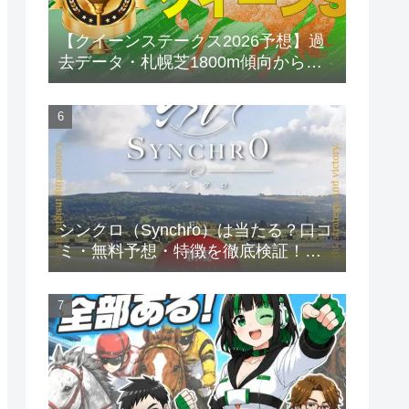
【クイーンステークス2026予想】過
去データ・札幌芝1800m傾向から本
命馬を徹底考察！有力馬・穴馬を紹
介
シンクロ（Synchro）は当たる？口コ
ミ・無料予想・特徴を徹底検証！お
すすめ競馬予想サイトを紹介