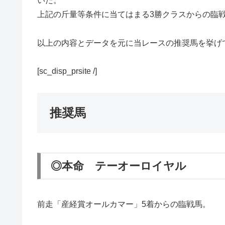
いだ。
上記の斤量等条件に当てはまる3勝クラスからの臨
以上の内容とデータを元に当レースの推奨馬を挙げ
[sc_disp_prsite /]
推奨馬
◎本命 テーオーロイヤル
前走「産経賞オールカマー」5着からの臨戦馬。