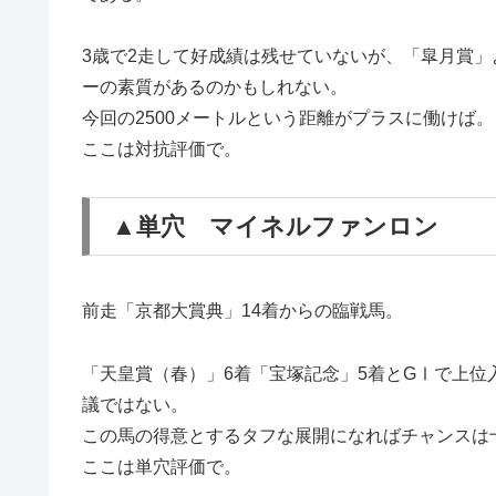
3歳で2走して好成績は残せていないが、「皐月賞
ーの素質があるのかもしれない。
今回の2500メートルという距離がプラスに働けば。
ここは対抗評価で。
▲単穴 マイネルファンロン
前走「京都大賞典」14着からの臨戦馬。
「天皇賞（春）」6着「宝塚記念」5着とGⅠで上
議ではない。
この馬の得意とするタフな展開になればチャンスは
ここは単穴評価で。