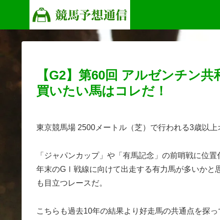
【G2】第60回 アルゼンチン共
買いたい馬はコレだ！
東京競馬場 2500メートル（芝）で行われる3歳以
「ジャパンカップ」や「有馬記念」の前哨戦に位置
年末のGⅠ戦線に向けて出走する有力馬が多いかと
も目立つレースだ。
こちらも過去10年の結果より好走馬の共通点を探っ