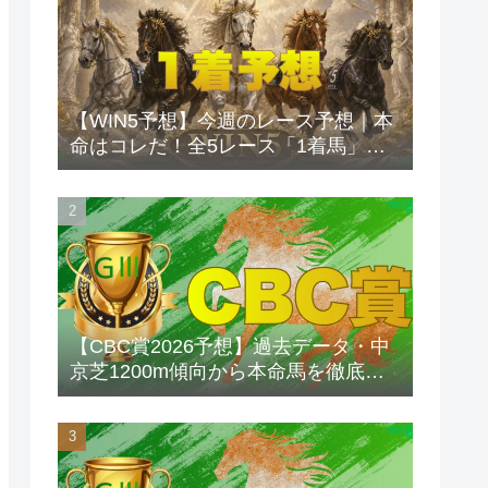
【WIN5予想】今週のレース予想｜本
命はコレだ！全5レース「1着馬」を
無料公開
【CBC賞2026予想】過去データ・中
京芝1200m傾向から本命馬を徹底考
察！有力馬・穴馬を紹介