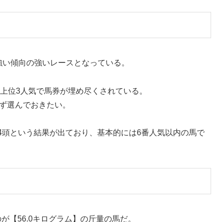
強い傾向の強いレースとなっている。
方上位3人気で馬券が埋め尽くされている。
必ず選んでおきたい。
下94頭という結果が出ており、基本的には6番人気以内の馬で
が【56.0キログラム】の斤量の馬だ。